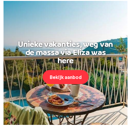
Unieke vakanties, weg van
de massa via Eliza was
here
Bekijk aanbod