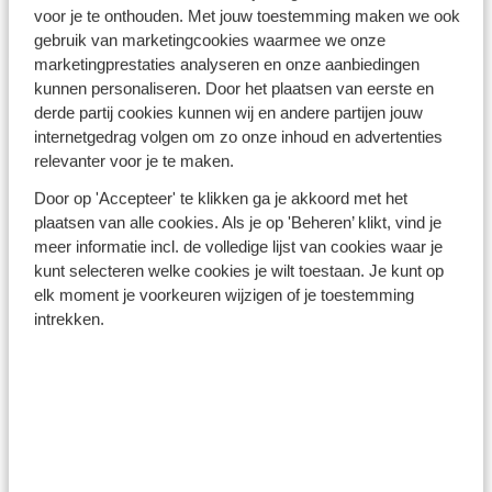
Turkse Riviera - Turkije
voor je te onthouden. Met jouw toestemming maken we ook
gebruik van marketingcookies waarmee we onze
marketingprestaties analyseren en onze aanbiedingen
kunnen personaliseren. Door het plaatsen van eerste en
derde partij cookies kunnen wij en andere partijen jouw
internetgedrag volgen om zo onze inhoud en advertenties
relevanter voor je te maken.
Winterzon Egypte: all-in
Door op 'Accepteer' te klikken ga je akkoord met het
plaatsen van alle cookies. Als je op 'Beheren’ klikt, vind je
vanaf €599 p.p.
meer informatie incl. de volledige lijst van cookies waar je
kunt selecteren welke cookies je wilt toestaan. Je kunt op
elk moment je voorkeuren wijzigen of je toestemming
Bekijk deals
intrekken.