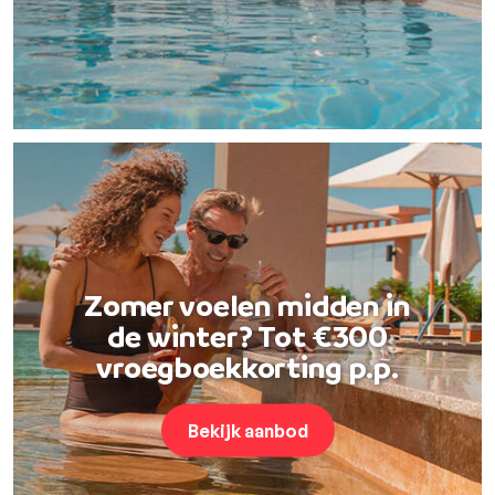
Zomer voelen midden in
de winter? Tot €300
vroegboekkorting p.p.
Bekijk aanbod