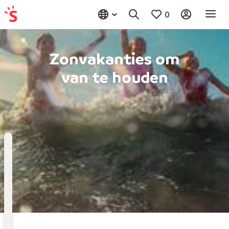
0
Zonvakanties om
van te houden
Bestemming
Kies bestemming
Wanneer
Vertrekdatum
Hoelang
Duur toevoegen