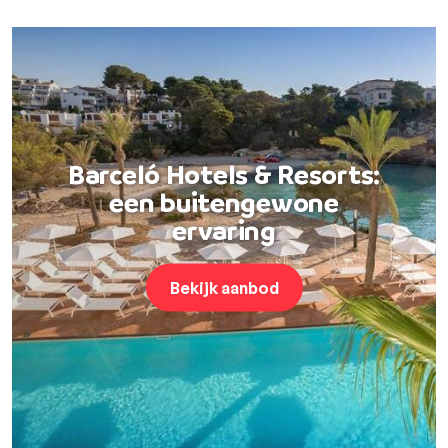
Barceló Hotels & Resorts:
een buitengewone
ervaring
Bekijk aanbod