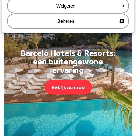
Weigeren
Beheren
Barceló Hotels & Resorts:
een buitengewone
ervaring
Bekijk aanbod