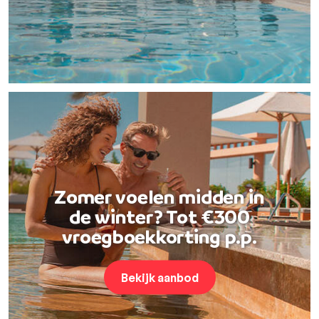
Zomer voelen midden in
de winter? Tot €300
vroegboekkorting p.p.
Bekijk aanbod