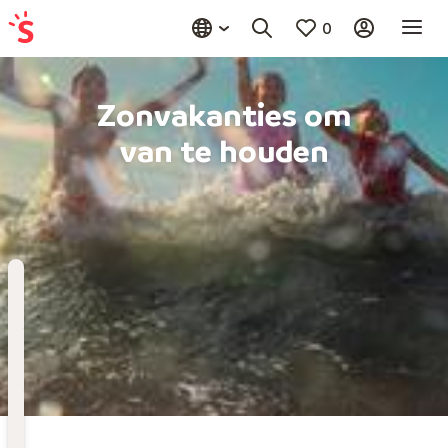
0
Zonvakanties om
van te houden
Bestemming
Kies bestemming
Wanneer
Vertrekdatum
Hoelang
Duur toevoegen