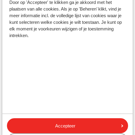
Door op 'Accepteer' te klikken ga je akkoord met het
plaatsen van alle cookies. Als je op 'Beheren’ klikt, vind je
Gesponsord
Bekijk onze unieke toplocaties
meer informatie incl. de volledige lijst van cookies waar je
kunt selecteren welke cookies je wilt toestaan. Je kunt op
elk moment je voorkeuren wijzigen of je toestemming
intrekken.
Hotel Sonia Resort
Iberostar Selecti
Griekenland, Chalkidiki, Gerakini -
- Réservé aux ad
Sithonia
Espagne, Tenerife, C
Accepteer