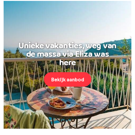
Unieke vakanties, weg van
de massa via Eliza was
here
Bekijk aanbod