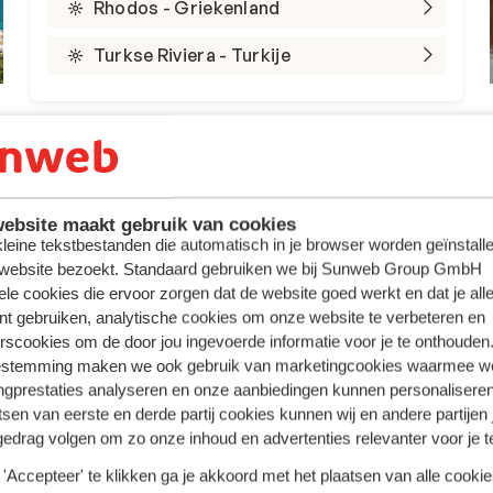
Rhodos - Griekenland
Turkse Riviera - Turkije
ebsite maakt gebruik van cookies
 kleine tekstbestanden die automatisch in je browser worden geïnstalle
 website bezoekt. Standaard gebruiken we bij Sunweb Group GmbH
ele cookies die ervoor zorgen dat de website goed werkt en dat je alle
nt gebruiken, analytische cookies om onze website te verbeteren en
rscookies om de door jou ingevoerde informatie voor je te onthouden
Hotel Mediterranean
estemming maken we ook gebruik van marketingcookies waarmee w
Palace
ngprestaties analyseren en onze aanbiedingen kunnen personalisere
tsen van eerste en derde partij cookies kunnen wij en andere partijen
gedrag volgen om zo onze inhoud en advertenties relevanter voor je 
sort & Spa Sissi
Hotel Mediterranean
'Accepteer' te klikken ga je akkoord met het plaatsen van alle cookies
by Marriott
Palace