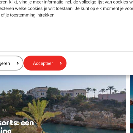
ren’ klikt, vind je meer informatie incl. de volledige lijst van cookies w
te, Sissi
Spanje, Tenerife, Playa de las
ecteren welke cookies je wilt toestaan. Je kunt op elk moment je voo
Americas
 of je toestemming intrekken.
eren
geren
Accepteer
sorts: een
ing