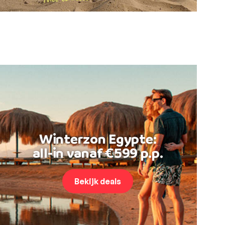
Winterzon Egypte:
all-in vanaf €599 p.p.
Bekijk deals