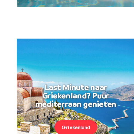
Last Minute naar
Griekenland? Puur
mediterraan genieten
Griekenland