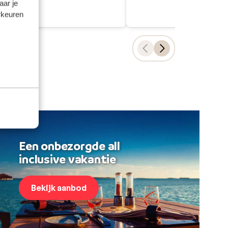
aar je
rkeuren
Een onbezorgde all
inclusive vakantie
Bekijk aanbod