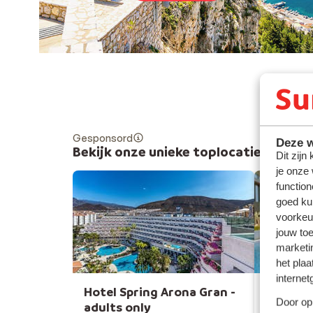
Gesponsord
Deze w
Bekijk onze unieke toplocaties
Dit zijn
je onze
function
goed ku
voorkeu
jouw to
marketi
het plaa
internet
Hotel Spring Arona Gran -
Vasia Re
Door op 
adults only
Crète, 