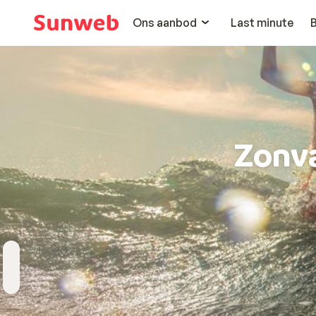
Ons aanbod
Last minute
Zonv
Bestemming
Wanneer
Hoelang
Reizigers
Kies bestemming
Vertrekdatum
Duur toevoegen
2 personen , 1 kamer