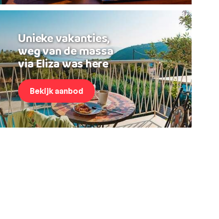
Unieke vakanties,
weg van de massa
via Eliza was here
Bekijk aanbod