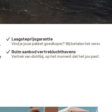
Laagsteprijsgarantie
 meer
.
Vind je jouw pakket goedkoper? Wij betalen het verschil.
Lee
Ruim aanbod vertrekluchthavens
ees meer
Vertrek van dichtbij, op het moment dat het jou past.
.
Lees 