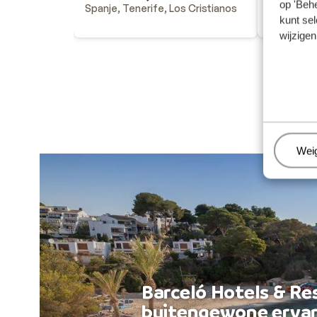
op 'Behe
Spanje, Tenerife, Los Cristianos
Grèce, Crè
kunt sel
wijzigen
Beh
Wei
Barceló Hotels & Re
buitengewone ervar