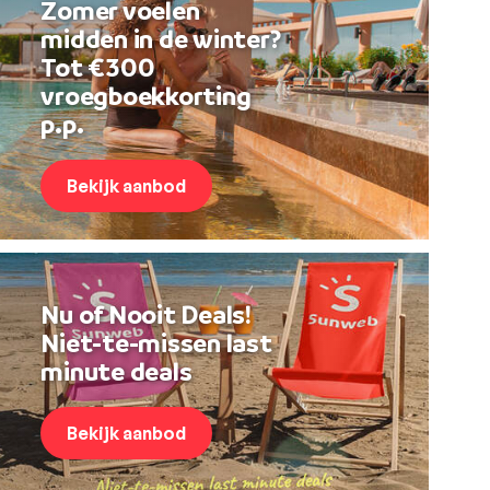
Zomer voelen
midden in de winter?
Tot €300
vroegboekkorting
p.p.
Bekijk aanbod
Nu of Nooit Deals!
Niet-te-missen last
minute deals
Bekijk aanbod