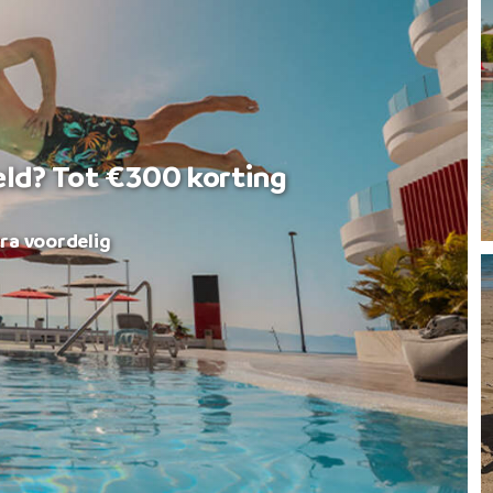
eld? Tot €300 korting
ra voordelig