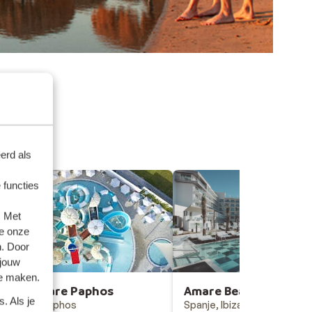
erd als
 functies
. Met
e onze
n. Door
 jouw
te maken.
Hotel Mare Paphos
Amare Beach Hotel Ib
. Als je
Cyprus, Paphos
Spanje, Ibiza, San Antonio 