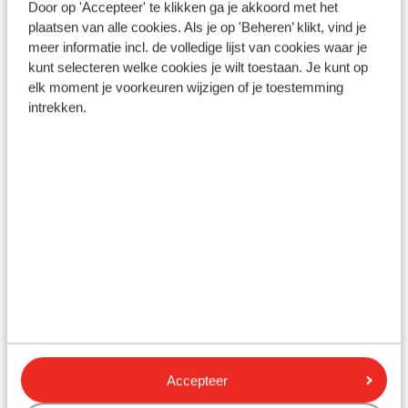
Door op 'Accepteer' te klikken ga je akkoord met het
plaatsen van alle cookies. Als je op 'Beheren’ klikt, vind je
Gesponsord
Bekijk onze unieke toplocaties
meer informatie incl. de volledige lijst van cookies waar je
kunt selecteren welke cookies je wilt toestaan. Je kunt op
elk moment je voorkeuren wijzigen of je toestemming
intrekken.
Iberostar Selection Sábila
Fergus Style Pun
- adults only
Spanje, Ibiza, Es Can
Spanje, Tenerife, Costa Adeje
Accepteer