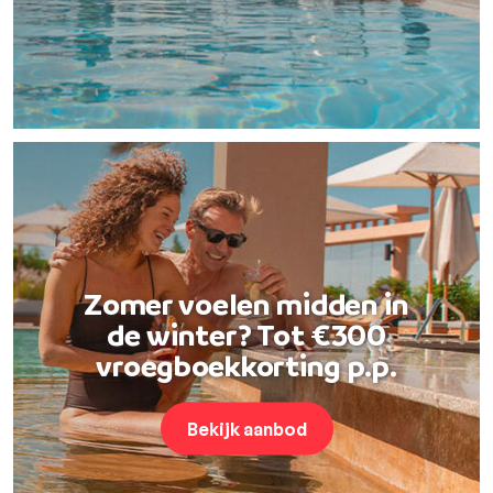
Zomer voelen midden in
de winter? Tot €300
vroegboekkorting p.p.
Bekijk aanbod