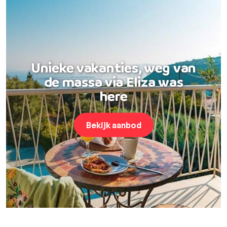
Unieke vakanties, weg van
de massa via Eliza was
here
Bekijk aanbod