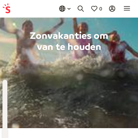
0
Zonvakanties om
van te houden
Bestemming
Kies bestemming
Wanneer
Vertrekdatum
Hoelang
Duur toevoegen