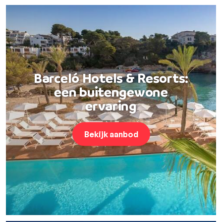
Barceló Hotels & Resorts:
een buitengewone
ervaring
Bekijk aanbod