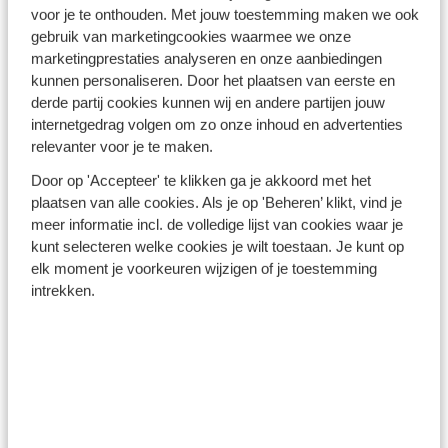
Turkse Riviera - Turkije
voor je te onthouden. Met jouw toestemming maken we ook
gebruik van marketingcookies waarmee we onze
marketingprestaties analyseren en onze aanbiedingen
kunnen personaliseren. Door het plaatsen van eerste en
derde partij cookies kunnen wij en andere partijen jouw
internetgedrag volgen om zo onze inhoud en advertenties
relevanter voor je te maken.
Winterzon Egypte: all-in
Door op 'Accepteer' te klikken ga je akkoord met het
plaatsen van alle cookies. Als je op 'Beheren’ klikt, vind je
vanaf €599 p.p.
meer informatie incl. de volledige lijst van cookies waar je
kunt selecteren welke cookies je wilt toestaan. Je kunt op
elk moment je voorkeuren wijzigen of je toestemming
Bekijk deals
intrekken.