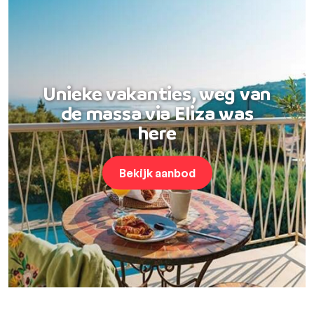
Unieke vakanties, weg van
de massa via Eliza was
here
Bekijk aanbod