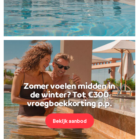
Zomer voelen midden in
de winter? Tot €300
vroegboekkorting p.p.
Bekijk aanbod