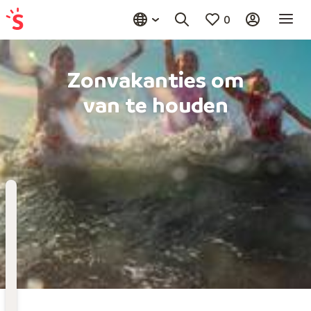
0
Zonvakanties om
van te houden
Bestemming
Kies bestemming
Wanneer
Vertrekdatum
Hoelang
Duur toevoegen