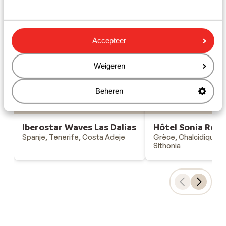
Gesponsord
Bekijk onze unieke toplocaties
Accepteer
Weigeren
Iberostar Waves Las
Hôtel Sonia R
Dalias
Beheren
Iberostar Waves Las Dalias
Hôtel Sonia Reso
Spanje, Tenerife, Costa Adeje
Grèce, Chalcidique, G
Sithonia