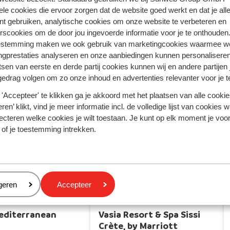
Rhodos - Griekenland
ele cookies die ervoor zorgen dat de website goed werkt en dat je alle
nt gebruiken, analytische cookies om onze website te verbeteren en
Turkse Riviera - Turkije
rscookies om de door jou ingevoerde informatie voor je te onthouden
estemming maken we ook gebruik van marketingcookies waarmee w
ngprestaties analyseren en onze aanbiedingen kunnen personalisere
tsen van eerste en derde partij cookies kunnen wij en andere partijen
gedrag volgen om zo onze inhoud en advertenties relevanter voor je 
'Accepteer' te klikken ga je akkoord met het plaatsen van alle cookies
ren’ klikt, vind je meer informatie incl. de volledige lijst van cookies w
ecteren welke cookies je wilt toestaan. Je kunt op elk moment je voo
 of je toestemming intrekken.
el Mediterranean
Palace
eren
geren
Accepteer
editerranean
Vasia Resort & Spa Sissi
Crète, by Marriott