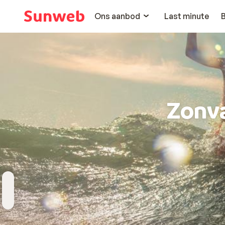
Ons aanbod
Last minute
Zonv
Bestemming
Wanneer
Hoelang
Reizigers
Kies bestemming
Vertrekdatum
Duur toevoegen
2 personen , 1 kamer