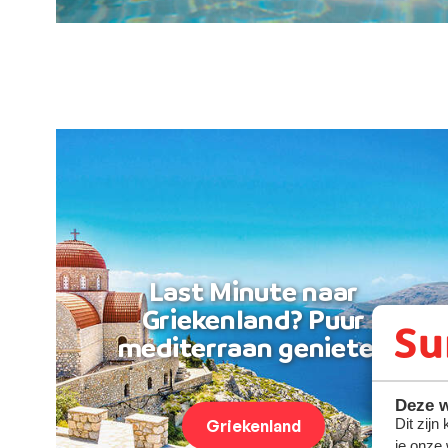
Last Minute naar
Griekenland? Puur
mediterraan genieten
Deze w
Dit zijn
Griekenland
je onze