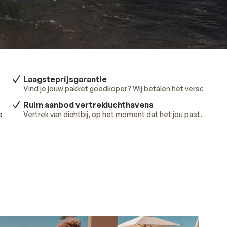
Laagsteprijsgarantie
 meer
.
Vind je jouw pakket goedkoper? Wij betalen het verschil.
Lee
Ruim aanbod vertrekluchthavens
ees meer
Vertrek van dichtbij, op het moment dat het jou past.
.
Lees 