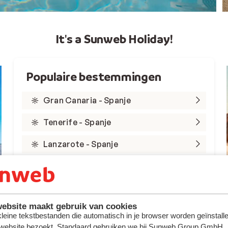
It's a Sunweb Holiday!
Populaire bestemmingen
Gran Canaria - Spanje
Tenerife - Spanje
Lanzarote - Spanje
Marsa Alam - Egypte
Rode Zee - Egypte
ebsite maakt gebruik van cookies
Kreta - Griekenland
 kleine tekstbestanden die automatisch in je browser worden geïnstalle
 website bezoekt. Standaard gebruiken we bij Sunweb Group GmbH