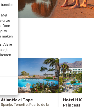
 functies
. Met
e onze
n. Door
 jouw
te maken.
. Als je
aar je
rkeuren
Atlantic el Tope
Hotel H10 Lanzarote
Spanje, Tenerife, Puerto de la
Princess