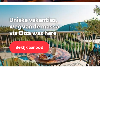
Unieke vakanties,
weg van de massa
via Eliza was here
Bekijk aanbod