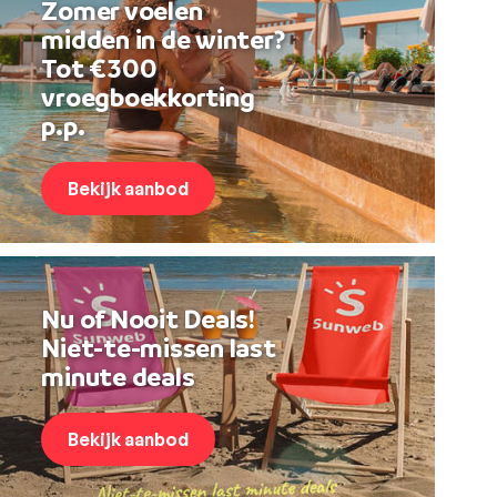
Zomer voelen
midden in de winter?
Tot €300
vroegboekkorting
p.p.
Bekijk aanbod
Nu of Nooit Deals!
Niet-te-missen last
minute deals
Bekijk aanbod