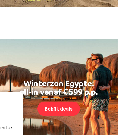
Winterzon Egypte:
all-in vanaf €599 p.p.
Bekijk deals
erd als