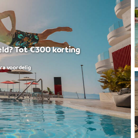
eld? Tot €300 korting
ra voordelig