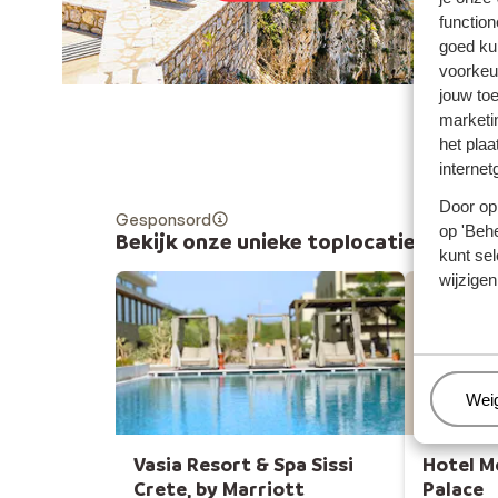
function
goed ku
voorkeu
jouw to
marketi
het plaa
internet
Door op 
Gesponsord
op 'Behe
Bekijk onze unieke toplocaties
kunt sel
wijzigen
Hot
Beh
Wei
Vasia Resort & Spa Sissi
Hotel M
Crete, by Marriott
Palace