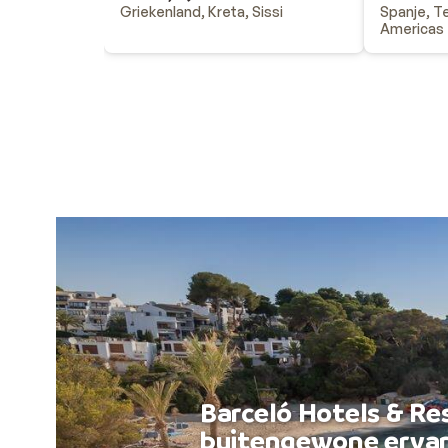
Griekenland, Kreta, Sissi
Spanje, Te
Americas
Barceló Hotels & Re
buitengewone ervar