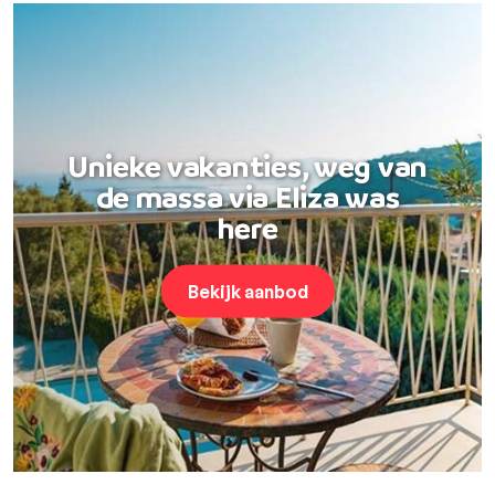
Unieke vakanties, weg van
de massa via Eliza was
here
Bekijk aanbod