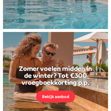
Zomer voelen midden in
de winter? Tot €300
vroegboekkorting p.p.
Bekijk aanbod