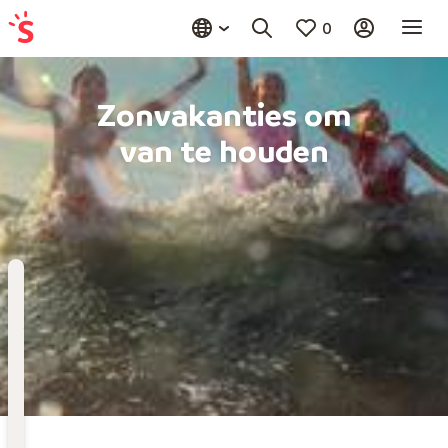
0
Zonvakanties om
van te houden
Bestemming
Kies bestemming
Wanneer
Vertrekdatum
Hoelang
Duur toevoegen