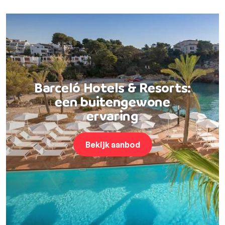
Barceló Hotels & Resorts:
een buitengewone
ervaring
Bekijk aanbod