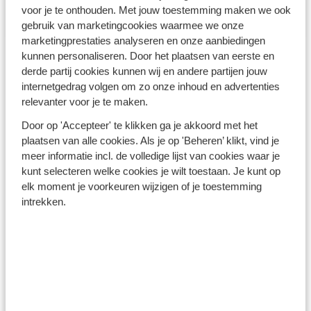
Turkse Riviera - Turkije
voor je te onthouden. Met jouw toestemming maken we ook
gebruik van marketingcookies waarmee we onze
marketingprestaties analyseren en onze aanbiedingen
kunnen personaliseren. Door het plaatsen van eerste en
derde partij cookies kunnen wij en andere partijen jouw
internetgedrag volgen om zo onze inhoud en advertenties
relevanter voor je te maken.
Winterzon Egypte: all-in
Door op 'Accepteer' te klikken ga je akkoord met het
plaatsen van alle cookies. Als je op 'Beheren’ klikt, vind je
vanaf €599 p.p.
meer informatie incl. de volledige lijst van cookies waar je
kunt selecteren welke cookies je wilt toestaan. Je kunt op
elk moment je voorkeuren wijzigen of je toestemming
Bekijk deals
intrekken.