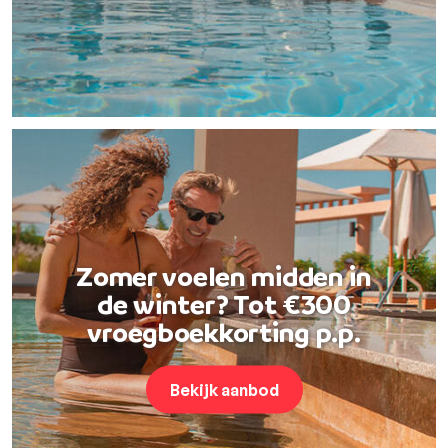
Zomer voelen midden in
de winter? Tot €300
vroegboekkorting p.p.
Bekijk aanbod