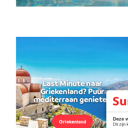
Last Minute naar
Griekenland? Puur
mediterraan genieten
Deze w
Griekenland
Dit zijn