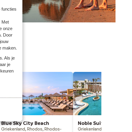
 functies
. Met
e onze
n. Door
 jouw
te maken.
. Als je
aar je
rkeuren
Blue Sky City Beach
Noble Suites
Griekenland, Rhodos, Rhodos-
Griekenland, Kreta, Gouve