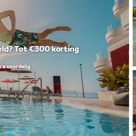
eld? Tot €300 korting
ra voordelig