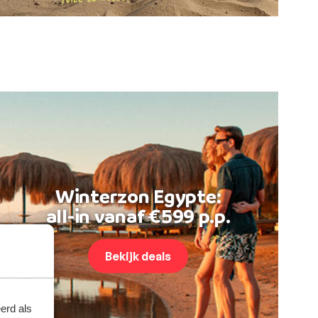
Winterzon Egypte:
all-in vanaf €599 p.p.
Bekijk deals
erd als