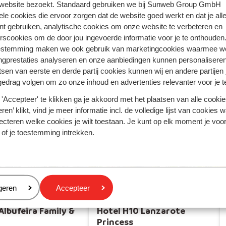
Rhodos - Griekenland
 website bezoekt. Standaard gebruiken we bij Sunweb Group GmbH
ele cookies die ervoor zorgen dat de website goed werkt en dat je alle
Turkse Riviera - Turkije
nt gebruiken, analytische cookies om onze website te verbeteren en
rscookies om de door jou ingevoerde informatie voor je te onthouden
estemming maken we ook gebruik van marketingcookies waarmee w
ngprestaties analyseren en onze aanbiedingen kunnen personalisere
tsen van eerste en derde partij cookies kunnen wij en andere partijen
gedrag volgen om zo onze inhoud en advertenties relevanter voor je 
'Accepteer' te klikken ga je akkoord met het plaatsen van alle cookies
ren’ klikt, vind je meer informatie incl. de volledige lijst van cookies w
ecteren welke cookies je wilt toestaan. Je kunt op elk moment je voo
 of je toestemming intrekken.
eren
geren
Accepteer
Albufeira Family &
Hotel H10 Lanzarote
Princess