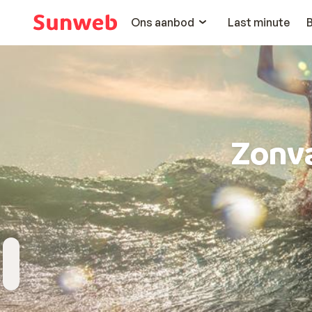
Ons aanbod
Last minute
Zonv
Bestemming
Wanneer
Hoelang
Reizigers
Kies bestemming
Vertrekdatum
Duur toevoegen
2 personen , 1 kamer