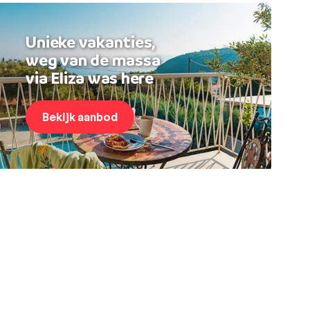
Unieke vakanties,
weg van de massa
via Eliza was here
Bekijk aanbod