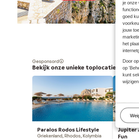
je onze
function
goed ku
voorkeu
jouw to
marketi
het plaa
internet
Door op 
Gesponsord
Bekijk onze unieke toplocaties
op 'Behe
kunt sel
wijzigen
Beh
Wei
Paralos Rodos Lifestyle
Jupiter 
Griekenland, Rhodos, Kolymbia
Fun