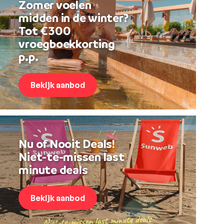
Zomer voelen
midden in de winter?
Tot €300
vroegboekkorting
p.p.
Bekijk aanbod
Nu of Nooit Deals!
Niet-te-missen last
minute deals
Bekijk aanbod