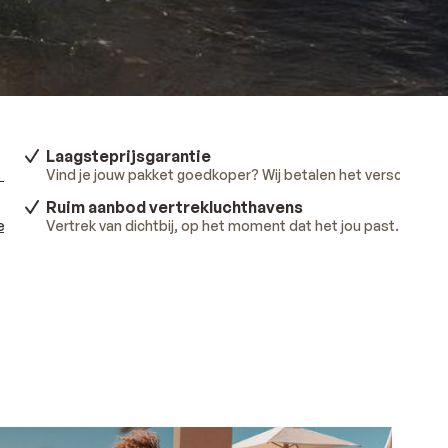
Laagsteprijsgarantie
 meer
.
Vind je jouw pakket goedkoper? Wij betalen het verschil.
Lee
Ruim aanbod vertrekluchthavens
ees meer
Vertrek van dichtbij, op het moment dat het jou past.
.
Lees 