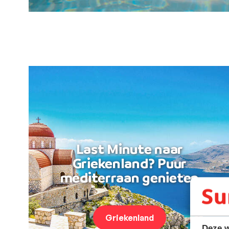
Last Minute naar
Griekenland? Puur
mediterraan genieten
Griekenland
Deze w