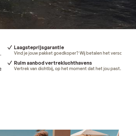
Laagsteprijsgarantie
 meer
.
Vind je jouw pakket goedkoper? Wij betalen het verschil.
Lee
Ruim aanbod vertrekluchthavens
ees meer
Vertrek van dichtbij, op het moment dat het jou past.
.
Lees 