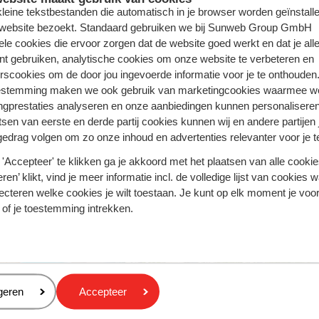
Rhodos - Griekenland
 kleine tekstbestanden die automatisch in je browser worden geïnstalle
 website bezoekt. Standaard gebruiken we bij Sunweb Group GmbH
Turkse Riviera - Turkije
ele cookies die ervoor zorgen dat de website goed werkt en dat je alle
nt gebruiken, analytische cookies om onze website te verbeteren en
rscookies om de door jou ingevoerde informatie voor je te onthouden
estemming maken we ook gebruik van marketingcookies waarmee w
ngprestaties analyseren en onze aanbiedingen kunnen personalisere
tsen van eerste en derde partij cookies kunnen wij en andere partijen
gedrag volgen om zo onze inhoud en advertenties relevanter voor je 
'Accepteer' te klikken ga je akkoord met het plaatsen van alle cookies
ren’ klikt, vind je meer informatie incl. de volledige lijst van cookies w
ecteren welke cookies je wilt toestaan. Je kunt op elk moment je voo
 of je toestemming intrekken.
eren
geren
Accepteer
ar Waves
AQUA Hotel The Breeze &
ille Playa
Spa