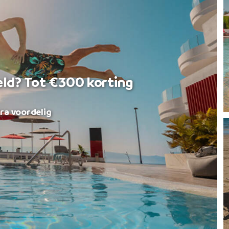
eld? Tot €300 korting
ra voordelig