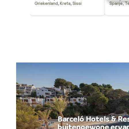
Griekenland, Kreta, Sissi
Spanje, T
Barceló Hotels & Re
buitengewone ervar