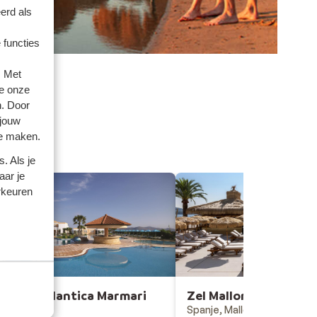
erd als
 functies
. Met
e onze
n. Door
 jouw
te maken.
. Als je
aar je
rkeuren
Hotel Atlantica Marmari
Zel Mallorca
Beach
Spanje, Mallorca, Palma No