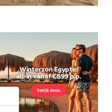
Winterzon Egypte:
all-in vanaf €599 p.p.
Bekijk deals