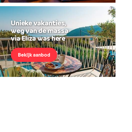
Unieke vakanties,
weg van de massa
via Eliza was here
Bekijk aanbod