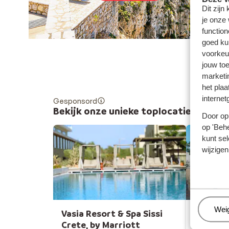
Dit zijn
je onze
function
goed ku
voorkeu
jouw to
marketi
het plaa
internet
Gesponsord
Bekijk onze unieke toplocaties
Door op 
op 'Behe
kunt sel
wijzigen
Beh
Wei
Vasia Resort & Spa Sissi
Iberost
Crete, by Marriott
Bouganv