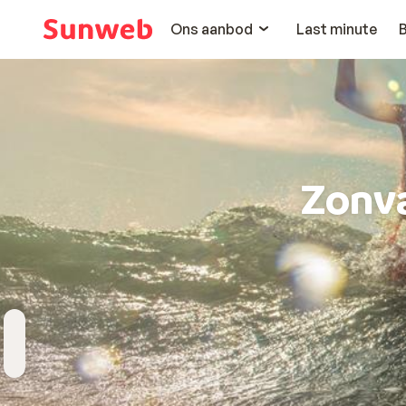
Ons aanbod
Last minute
Zonv
Bestemming
Wanneer
Hoelang
Reizigers
Kies bestemming
Vertrekdatum
Duur toevoegen
2 personen , 1 kamer