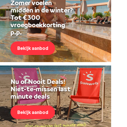
Zomer voelen
midden in de winter?
Tot €300
vroegboekkorting
p.p.
Bekijk aanbod
Nu of Nooit Deals!
Niet-te-missen last
minute deals
Bekijk aanbod