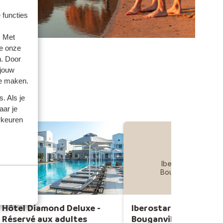
 functies
. Met
e onze
n. Door
 jouw
te maken.
. Als je
aar je
rkeuren
Iberostar Waves
Bouganville Playa
Hôtel Diamond Deluxe -
Iberostar Waves
Réservé aux adultes
Bouganville Playa