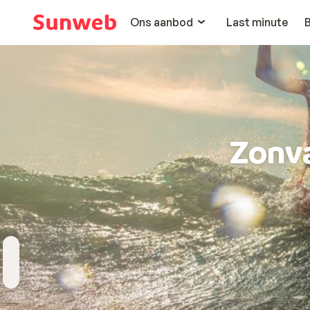
Ons aanbod
Last minute
Zonv
Bestemming
Wanneer
Hoelang
Reizigers
Kies bestemming
Vertrekdatum
Duur toevoegen
2 personen , 1 kamer