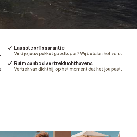
Laagsteprijsgarantie
 meer
.
Vind je jouw pakket goedkoper? Wij betalen het verschil.
Lee
Ruim aanbod vertrekluchthavens
ees meer
Vertrek van dichtbij, op het moment dat het jou past.
.
Lees 