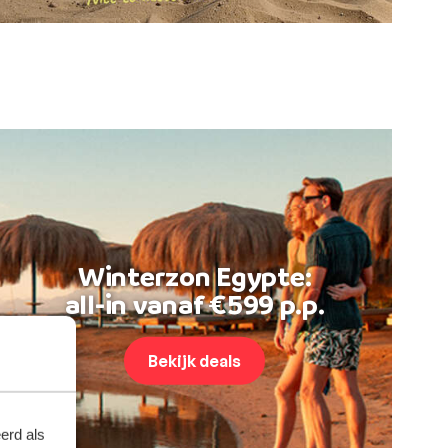
Winterzon Egypte:
all-in vanaf €599 p.p.
Bekijk deals
erd als