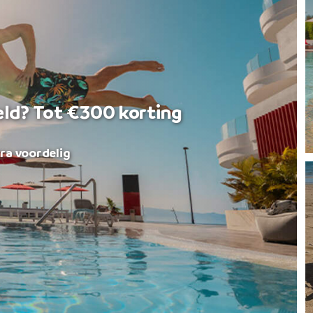
eld? Tot €300 korting
ra voordelig