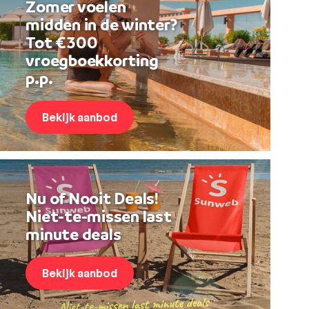
Zomer voelen
midden in de winter?
Tot €300
vroegboekkorting
p.p.
Bekijk aanbod
Nu of Nooit Deals!
Niet-te-missen last
minute deals
Bekijk aanbod