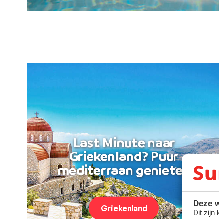
Last Minute naar
Griekenland? Puur
mediterraan genieten
Deze w
Griekenland
Dit zijn