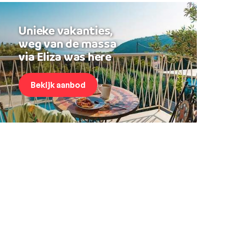
Unieke vakanties,
weg van de massa
via Eliza was here
Bekijk aanbod