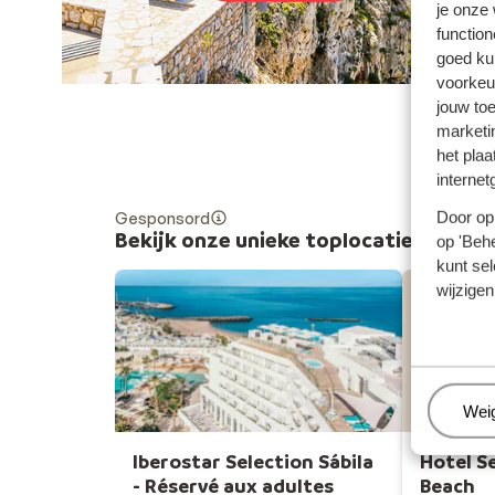
je onze
function
goed ku
voorkeu
jouw to
marketi
het plaa
internet
Door op 
Gesponsord
Bekijk onze unieke toplocaties
op 'Behe
kunt sel
wijzigen
Hot
Beh
Wei
Iberostar Selection Sábila
Hotel S
- Réservé aux adultes
Beach