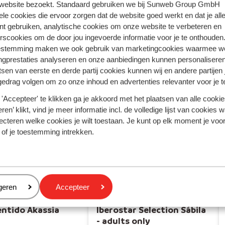
Rhodos - Griekenland
 website bezoekt. Standaard gebruiken we bij Sunweb Group GmbH
ele cookies die ervoor zorgen dat de website goed werkt en dat je alle
Turkse Riviera - Turkije
nt gebruiken, analytische cookies om onze website te verbeteren en
rscookies om de door jou ingevoerde informatie voor je te onthouden
estemming maken we ook gebruik van marketingcookies waarmee w
ngprestaties analyseren en onze aanbiedingen kunnen personalisere
tsen van eerste en derde partij cookies kunnen wij en andere partijen
gedrag volgen om zo onze inhoud en advertenties relevanter voor je 
'Accepteer' te klikken ga je akkoord met het plaatsen van alle cookies
ren’ klikt, vind je meer informatie incl. de volledige lijst van cookies w
ecteren welke cookies je wilt toestaan. Je kunt op elk moment je voo
 of je toestemming intrekken.
el Sentido Akassia
Beach
eren
geren
Accepteer
entido Akassia
Iberostar Selection Sábila
- adults only