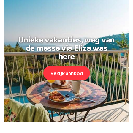
Unieke vakanties, weg van
de massa via Eliza was
here
Bekijk aanbod