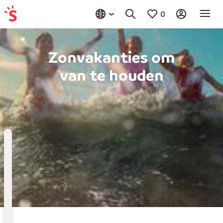
0
Zonvakanties om
van te houden
Bestemming
Kies bestemming
Wanneer
Vertrekdatum
Hoelang
Duur toevoegen