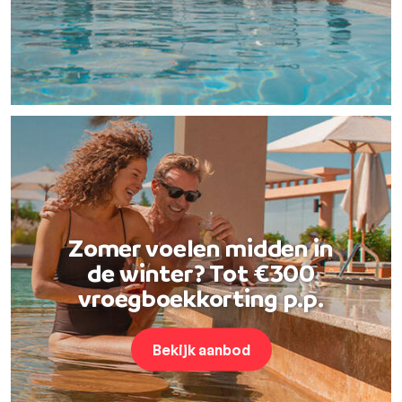
Zomer voelen midden in
de winter? Tot €300
vroegboekkorting p.p.
Bekijk aanbod