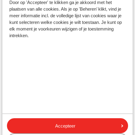
Door op 'Accepteer' te klikken ga je akkoord met het
plaatsen van alle cookies. Als je op 'Beheren’ klikt, vind je
Gesponsord
Bekijk onze unieke toplocaties
meer informatie incl. de volledige lijst van cookies waar je
kunt selecteren welke cookies je wilt toestaan. Je kunt op
elk moment je voorkeuren wijzigen of je toestemming
intrekken.
Hotel Spring Vulcano
Hotel Spring Vulcano
Vasia Resort & Sp
Spanje, Tenerife, Playa de las
Crète, by Marrio
Americas
Grèce, Crète, Sissi
Accepteer