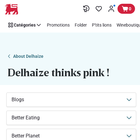
Soutenez
Passer
0
facilement
Think
Catégories
Promotions
Folder
P'tits lions
Wineboutiqu
Pink
avec
Delhaize
About Delhaize
Delhaize thinks pink !
Blogs
Better Eating
Better Planet