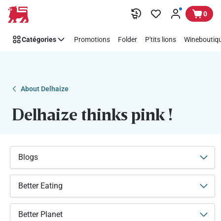
Soutenez
Passer
0
facilement
Think
Catégories
Promotions
Folder
P'tits lions
Wineboutiqu
Pink
avec
Delhaize
About Delhaize
Delhaize thinks pink !
Blogs
Better Eating
Better Planet