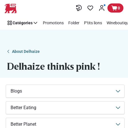
Soutenez
Passer
0
facilement
Think
Catégories
Promotions
Folder
P'tits lions
Wineboutiqu
Pink
avec
Delhaize
About Delhaize
Delhaize thinks pink !
Blogs
Better Eating
Better Planet