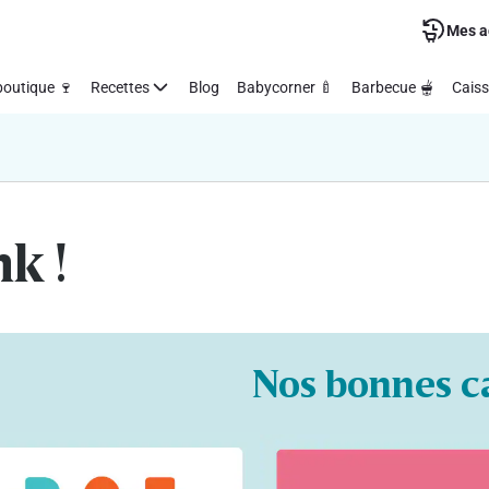
Mes a
outique 🍷
Recettes
Blog
Babycorner 🍼
Barbecue 🫕
Caiss
nk !
Nos bonnes c