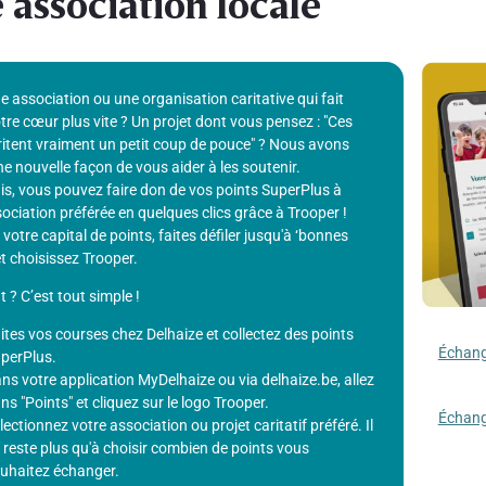
 association locale
une association ou une organisation caritative qui fait
tre cœur plus vite ? Un projet dont vous pensez : "Ces
itent vraiment un petit coup de pouce" ? Nous avons
e nouvelle façon de vous aider à les soutenir.
s, vous pouvez faire don de vos points SuperPlus à
ociation préférée en quelques clics grâce à Trooper !
r votre capital de points, faites défiler jusqu'à ‘bonnes
t choisissez Trooper.
? C’est tout simple !
ites vos courses chez Delhaize et collectez des points
Échange
perPlus.
ns votre application MyDelhaize ou via delhaize.be, allez
ns "Points" et cliquez sur le logo Trooper.
Échange
lectionnez votre association ou projet caritatif préféré. Il
 reste plus qu'à choisir combien de points vous
uhaitez échanger.