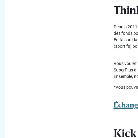
Thin
Depuis 2011 d
des fonds po
En faisant l
(sportifs) po
Vous voulez 
SuperPlus di
Ensemble, no
*Vous pouvez
Échange
Kick