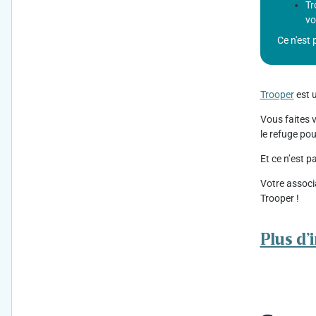
Tr
voi
Ce n'est 
Trooper
est 
Vous faites v
le refuge po
Et ce n’est 
Votre associ
Trooper !
Plus d’