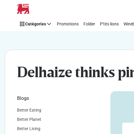
Soutenez
Passer
facilement
Think
Catégories
Promotions
Folder
P'tits lions
Wineb
Pink
avec
Delhaize
Delhaize thinks pi
Blogs
Better Eating
Better Planet
Better Living