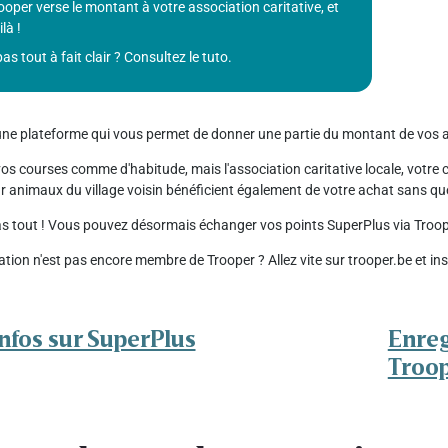
ooper verse le montant à votre association caritative, et
là !
pas tout à fait clair ? Consultez le tuto.
une plateforme qui vous permet de donner une partie du montant de vos a
os courses comme d'habitude, mais l'association caritative locale, votre cl
ur animaux du village voisin bénéficient également de votre achat sans q
pas tout ! Vous pouvez désormais échanger vos points SuperPlus via Troope
ation n'est pas encore membre de Trooper ? Allez vite sur trooper.be et i
infos sur SuperPlus
Enreg
Troo