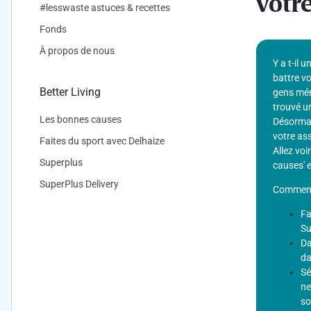
votre
#lesswaste astuces & recettes
Fonds
À propos de nous
Y a t-il 
battre vo
Better Living
gens mér
trouvé un
Les bonnes causes
Désormai
votre ass
Faites du sport avec Delhaize
Allez voi
Superplus
causes' e
SuperPlus Delivery
Comment 
Fa
Su
Da
da
Sé
ne
so