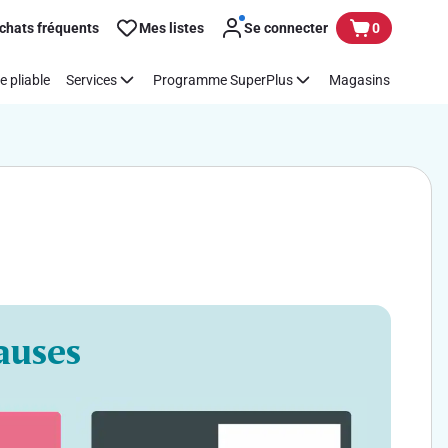
chats fréquents
Mes listes
Se connecter
0
e pliable
Services
Programme SuperPlus
Magasins
auses