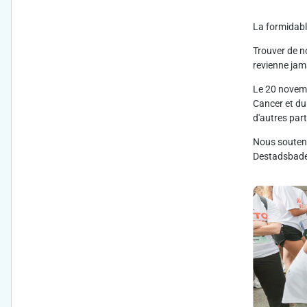
La formidabl
Trouver de no
revienne jama
Le 20 novemb
Cancer et du 
d'autres part
Nous souteno
Destadsbader