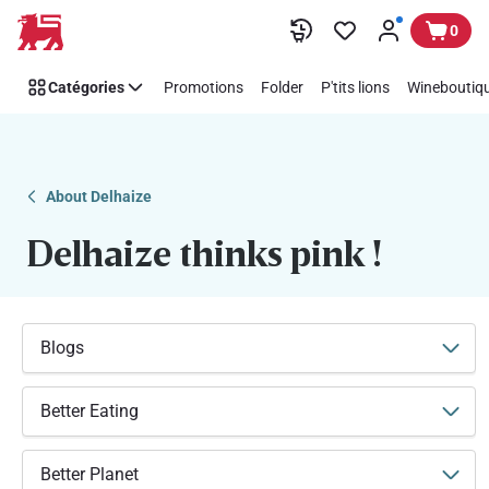
Soutenez
Passer
0
facilement
Think
Catégories
Promotions
Folder
P'tits lions
Wineboutiqu
Pink
avec
Delhaize
About Delhaize
Delhaize thinks pink !
Blogs
Better Eating
Better Planet