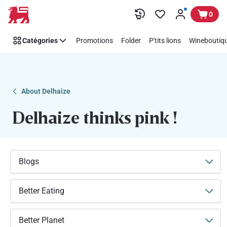
Soutenez
Passer
0
facilement
Think
Catégories
Promotions
Folder
P'tits lions
Wineboutiqu
Pink
avec
Delhaize
About Delhaize
Delhaize thinks pink !
Blogs
Better Eating
Better Planet