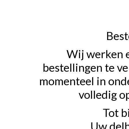
Best
Wij werken 
bestellingen te v
momenteel in onde
volledig o
Tot b
Uw delh