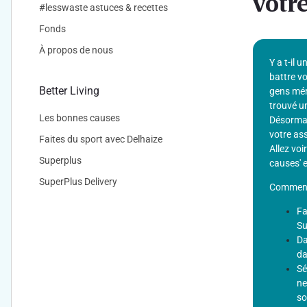
votre
#lesswaste astuces & recettes
Fonds
À propos de nous
Y a t-il 
battre vo
Better Living
gens mér
trouvé un
Les bonnes causes
Désormai
votre ass
Faites du sport avec Delhaize
Allez voi
Superplus
causes' e
SuperPlus Delivery
Comment 
Fa
Su
Da
da
Sé
ne
so