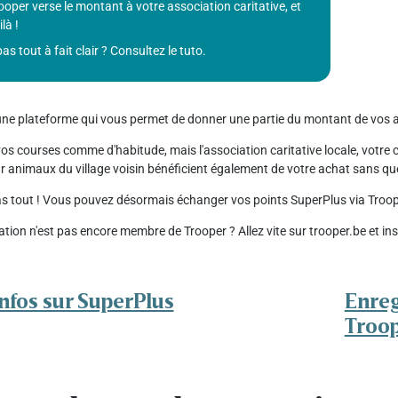
ooper verse le montant à votre association caritative, et
là !
pas tout à fait clair ? Consultez le tuto.
une plateforme qui vous permet de donner une partie du montant de vos a
os courses comme d'habitude, mais l'association caritative locale, votre cl
ur animaux du village voisin bénéficient également de votre achat sans q
pas tout ! Vous pouvez désormais échanger vos points SuperPlus via Troope
ation n'est pas encore membre de Trooper ? Allez vite sur trooper.be et i
infos sur SuperPlus
Enreg
Troo