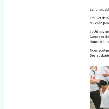
La formidabl
Trouver de no
revienne jama
Le 20 novemb
Cancer et du 
d'autres part
Nous souteno
Destadsbader