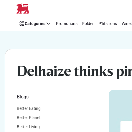
Soutenez
Passer
facilement
Think
Catégories
Promotions
Folder
P'tits lions
Wineb
Pink
avec
Delhaize
Delhaize thinks pi
Blogs
Better Eating
Better Planet
Better Living