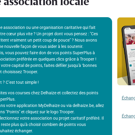
 association locale
une association ou une organisation caritative qui fait
tre cœur plus vite ? Un projet dont vous pensez : "Ces
itent vraiment un petit coup de pouce" ? Nous avons
e nouvelle façon de vous aider à les soutenir.
s, vous pouvez faire don de vos points SuperPlus à
ociation préférée en quelques clics grâce à Trooper !
r votre capital de points, faites défiler jusqu'à ‘bonnes
t choisissez Trooper.
? C’est tout simple !
ites vos courses chez Delhaize et collectez des points
Échange
perPlus.
ns votre application MyDelhaize ou via delhaize.be, allez
ns "Points" et cliquez sur le logo Trooper.
Échange
lectionnez votre association ou projet caritatif préféré. Il
 reste plus qu'à choisir combien de points vous
uhaitez échanger.