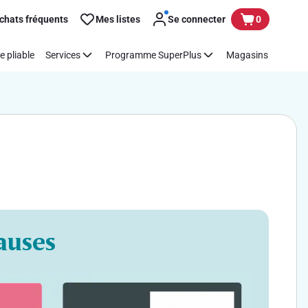
chats fréquents
Mes listes
Se connecter
0
e pliable
Services
Programme SuperPlus
Magasins
auses