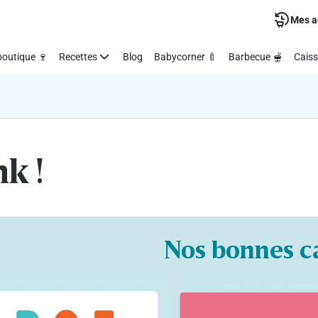
Mes a
outique 🍷
Recettes
Blog
Babycorner 🍼
Barbecue 🫕
Caiss
nk !
Nos bonnes c