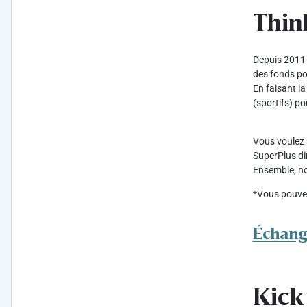
Thin
Depuis 2011 d
des fonds po
En faisant l
(sportifs) po
Vous voulez 
SuperPlus di
Ensemble, no
*Vous pouvez
Échange
Kick