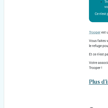
Tr
voi
Ce n'est 
Trooper
est 
Vous faites v
le refuge po
Et ce n’est 
Votre associ
Trooper !
Plus d’