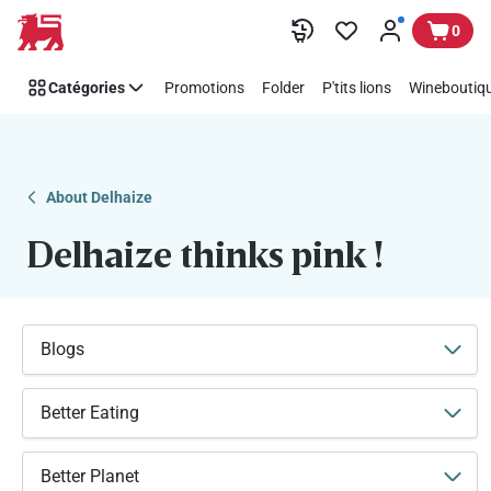
Soutenez
Passer
0
facilement
Think
Catégories
Promotions
Folder
P'tits lions
Wineboutiqu
Pink
avec
Delhaize
About Delhaize
Delhaize thinks pink !
Blogs
Better Eating
Better Planet