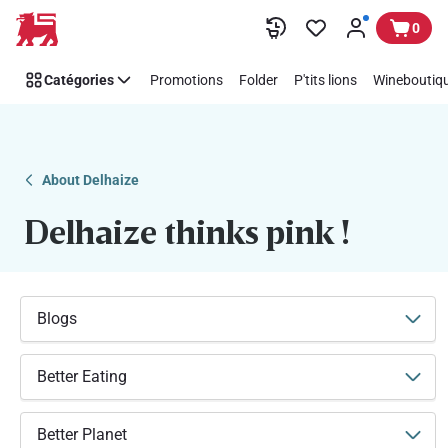
Soutenez
Passer
0
facilement
Think
Catégories
Promotions
Folder
P'tits lions
Wineboutiqu
Pink
avec
Delhaize
About Delhaize
Delhaize thinks pink !
Blogs
Better Eating
Better Planet