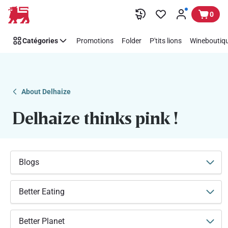
Soutenez
Passer
0
facilement
Think
Catégories
Promotions
Folder
P'tits lions
Wineboutiqu
Pink
avec
Delhaize
About Delhaize
Delhaize thinks pink !
Blogs
Better Eating
Better Planet