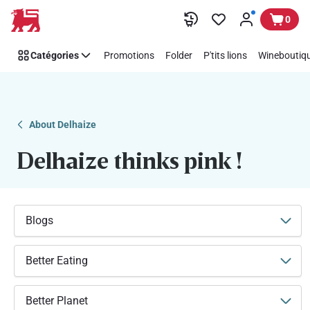
Soutenez
Passer
0
facilement
Think
Catégories
Promotions
Folder
P'tits lions
Wineboutiqu
Pink
avec
Delhaize
About Delhaize
Delhaize thinks pink !
Blogs
Better Eating
Better Planet