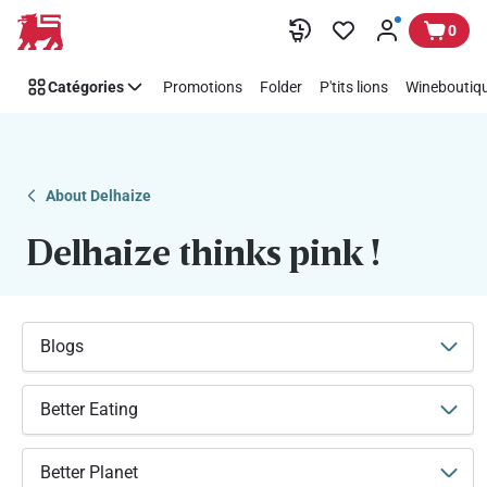
Soutenez
Passer
0
facilement
Think
Catégories
Promotions
Folder
P'tits lions
Wineboutiqu
Pink
avec
Delhaize
About Delhaize
Delhaize thinks pink !
Blogs
Better Eating
Better Planet