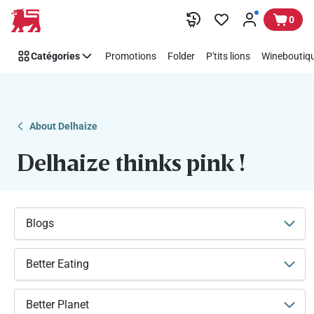
Soutenez
Passer
0
facilement
Think
Catégories
Promotions
Folder
P'tits lions
Wineboutiqu
Pink
avec
Delhaize
About Delhaize
Delhaize thinks pink !
Blogs
Better Eating
Better Planet