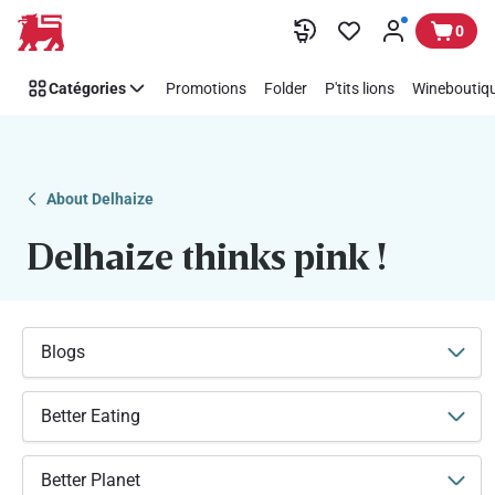
Soutenez
Passer
0
facilement
Think
Catégories
Promotions
Folder
P'tits lions
Wineboutiqu
Pink
avec
Delhaize
About Delhaize
Delhaize thinks pink !
Blogs
Better Eating
Better Planet