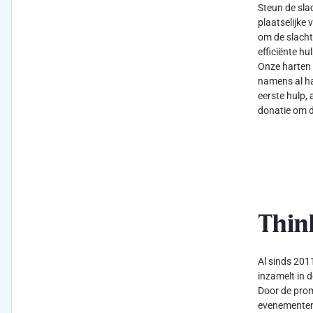
Steun de sla
plaatselijke 
om de slacht
efficiënte h
Onze harten 
namens al ha
eerste hulp, 
donatie om d
Thin
Al sinds 2011
inzamelt in d
Door de prom
evenementen 