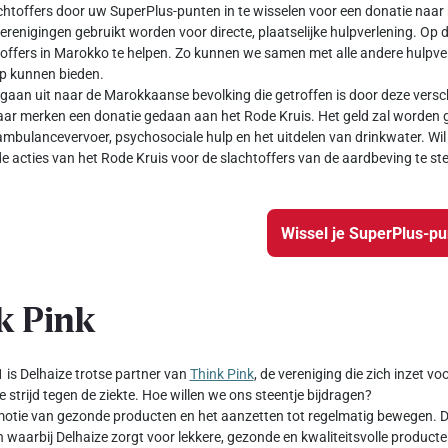
chtoffers door uw SuperPlus-punten in te wisselen voor een donatie naar 
verenigingen gebruikt worden voor directe, plaatselijke hulpverlening. Op 
offers in Marokko te helpen. Zo kunnen we samen met alle andere hulpver
ulp kunnen bieden.
gaan uit naar de Marokkaanse bevolking die getroffen is door deze versch
ar merken een donatie gedaan aan het Rode Kruis. Het geld zal worden g
ambulancevervoer, psychosociale hulp en het uitdelen van drinkwater. Wil 
e acties van het Rode Kruis voor de slachtoffers van de aardbeving te st
Wissel je SuperPlus-p
k Pink
 is Delhaize trotse partner van
Think Pink
, de vereniging die zich inzet v
e strijd tegen de ziekte. Hoe willen we ons steentje bijdragen?
otie van gezonde producten en het aanzetten tot regelmatig bewegen. Da
waarbij Delhaize zorgt voor lekkere, gezonde en kwaliteitsvolle producte