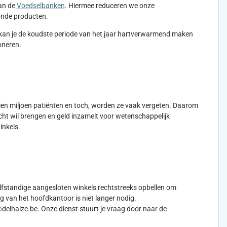
aan de
Voedselbanken
. Hiermee reduceren we onze
zonde producten.
kan je de koudste periode van het jaar hartverwarmend maken
oneren.
 tien miljoen patiënten en toch, worden ze vaak vergeten. Daarom
cht wil brengen en geld inzamelt voor wetenschappelijk
inkels.
lfstandige aangesloten winkels rechtstreeks opbellen om
 van het hoofdkantoor is niet langer nodig.
delhaize.be. Onze dienst stuurt je vraag door naar de