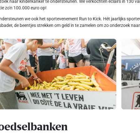
oek naar kinderkanker te ondersteunen. We verkochten eclairs in 130 van
tie zo'n 100.000 euro op!
dersteunen we ook het sportevenement Run to Kick. Hét jaarlijks spo
sbader, de beentjes strekken om geld in te zamelen om zo onderzoek naar 
oedselbanken