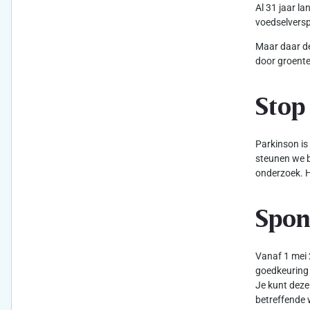
Al 31 jaar l
voedselversp
Maar daar de
door groente
Stop
Parkinson is
steunen we b
onderzoek. H
Spon
Vanaf 1 mei 
goedkeuring 
Je kunt deze
betreffende 