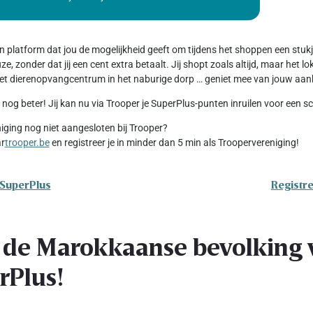
en platform dat jou de mogelijkheid geeft om tijdens het shoppen een stu
e, zonder dat jij een cent extra betaalt. Jij shopt zoals altijd, maar het 
 het dierenopvangcentrum in het naburige dorp … geniet mee van jouw aan
 nog beter! Jij kan nu via Trooper je SuperPlus-punten inruilen voor een 
niging nog niet aangesloten bij Trooper?
ar
trooper.be
en registreer je in minder dan 5 min als Troopervereniging!
 SuperPlus
Registre
 de Marokkaanse bevolking v
rPlus!