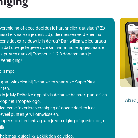
niging
 vereniging of goed doel dat je hart sneller laat slaan? Zo
nisatie waarvan je denkt: dju die mensen verdienen nu
eens dat extra duwtje in de rug? Dan willen we jou graag
m dat duwtje te geven. Je kan vanaf nu je opgespaarde
s-punten dankzij Trooper in 1 2 3 doneren aan je
 vereniging!
l simpel!
 gaat winkelen bij Delhaize en spaart zo SuperPlus-
nten.
 in je My Delhaize-app of via delhaize.be naar ‘punten’ en
Wissel 
ik op het Trooper-logo.
lecteer je favoriete vereniging of goede doel en kies
eveel punten je wil omwisselen.
ooper stort het bedrag aan je vereniging of goede doel, et
ilà!
helemaal duidelijk? Bekijk dan de video.