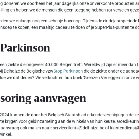
ang doneren we doorheen het jaar dagelijks onze onverkochte producten 
illing en helpen we de mensen die geen toegang hebben tot verse en ge
den we onlangs nog een schepje bovenop. Tijdens de eindejaarsperiode 
nsoep te kopen, een maaltijd cadeau te doen of je SuperPlus-punten te d
 Parkinson
 een ziekte die ongeveer 40.000 Belgen treft. Wereldwijd zijn er meer dan
ij Delhaize de Belgische vzw
Stop Parkinson
die de ziekte onder de aanda
oe we dat deden? We verkochten hun boek 'Grenzen Verleggen' in onze w
soring aanvragen
2024 kunnen de door het Belgisch Staatsblad erkende verenigingen de ze
te krijgen voor geldinzameling aan de winkels van hun keuze. Goedkeuring
 aanvraag ook mailen naar: serviceclients@delhaize.be of klantendienst@
winkel.