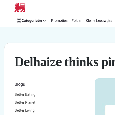
Makkelijk
Overslaan
Think
Pink
Categorieën
Promoties
Folder
Kleine Leeuwtjes
steunen
met
Delhaize
Delhaize thinks pi
Blogs
Better Eating
Better Planet
Better Living