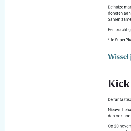
Delhaize maa
doneren aan 
Samen zameld
Een prachtig
*Je SuperPlu
Wissel 
Kick
De fantastis
Nieuwe behan
dan ook nooi
Op 20 novemb