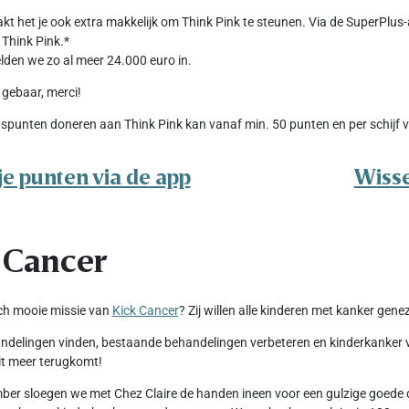
kt het je ook extra makkelijk om Think Pink te steunen. Via de SuperPlus
Think Pink.*
en we zo al meer 24.000 euro in.
 gebaar, merci!
spunten doneren aan Think Pink kan vanaf min. 50 punten en per schijf v
je punten via de app
Wisse
 Cancer
ch mooie missie van
Kick Cancer
? Zij willen alle kinderen met kanker gene
delingen vinden, bestaande behandelingen verbeteren en kinderkanker voo
t meer terugkomt!
er sloegen we met Chez Claire de handen ineen voor een gulzige goede d