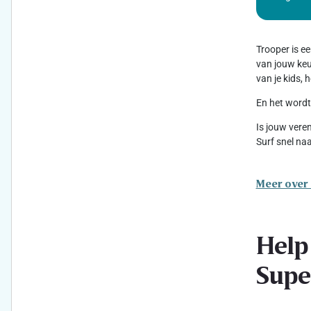
Trooper is e
van jouw keuz
van je kids,
En het wordt
Is jouw vere
Surf snel na
Meer over
Help
Supe