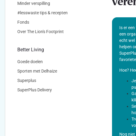
vere
Minder verspilling
#lesswaste tips & recepten
Fonds
Is er een
Over The Lion's Footprint
een orga
echt wel 
helpen o
Better Living
SuperPlu
favoriete
Goede doelen
Hoe? Hee
Sporten met Delhaize
Superplus
Je
pu
SuperPlus Delivery
Ga
kl
Se
ho
Tr
vo
Nog niet 