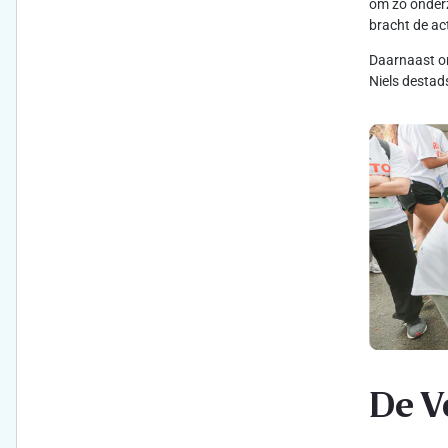
om zo onderz
bracht de ac
Daarnaast on
Niels destad
De V