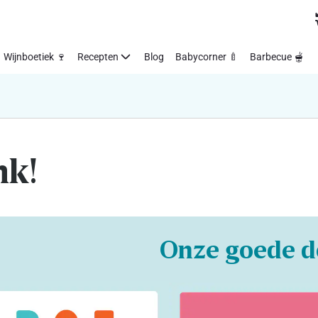
Wijnboetiek 🍷
Recepten
Blog
Babycorner 🍼
Barbecue 🫕
nk!
Onze goede d