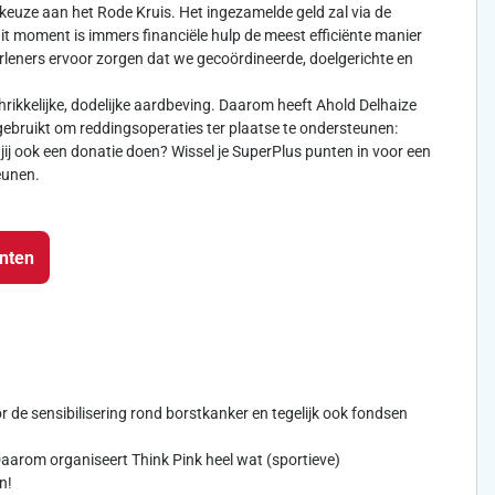
keuze aan het Rode Kruis. Het ingezamelde geld zal via de
dit moment is immers financiële hulp de meest efficiënte manier
leners ervoor zorgen dat we gecoördineerde, doelgerichte en
rikkelijke, dodelijke aardbeving. Daarom heeft Ahold Delhaize
ebruikt om reddingsoperaties ter plaatse te ondersteunen:
jij ook een donatie doen? Wissel je SuperPlus punten in voor een
eunen.
unten
oor de sensibilisering rond borstkanker en tegelijk ook fondsen
arom organiseert Think Pink heel wat (sportieve)
n!