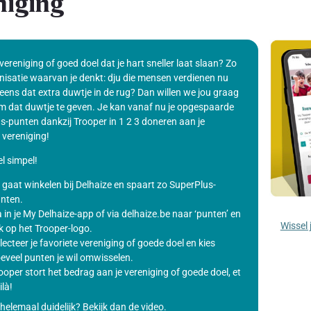
niging
 vereniging of goed doel dat je hart sneller laat slaan? Zo
nisatie waarvan je denkt: dju die mensen verdienen nu
eens dat extra duwtje in de rug? Dan willen we jou graag
m dat duwtje te geven. Je kan vanaf nu je opgespaarde
s-punten dankzij Trooper in 1 2 3 doneren aan je
 vereniging!
l simpel!
 gaat winkelen bij Delhaize en spaart zo SuperPlus-
nten.
 in je My Delhaize-app of via delhaize.be naar ‘punten’ en
Wissel 
ik op het Trooper-logo.
lecteer je favoriete vereniging of goede doel en kies
eveel punten je wil omwisselen.
ooper stort het bedrag aan je vereniging of goede doel, et
ilà!
helemaal duidelijk? Bekijk dan de video.