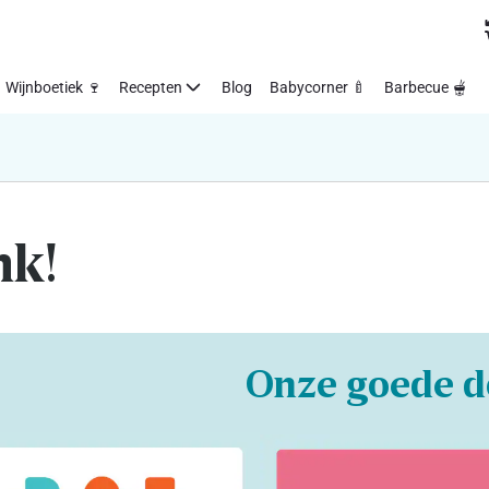
Wijnboetiek 🍷
Recepten
Blog
Babycorner 🍼
Barbecue 🫕
nk!
Onze goede d