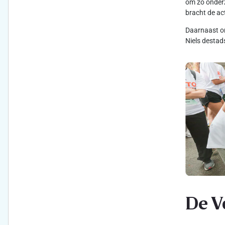
om zo onderz
bracht de ac
Daarnaast on
Niels destad
De V