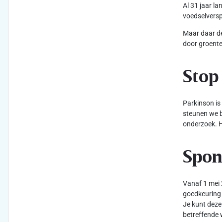
Al 31 jaar l
voedselversp
Maar daar de
door groente
Stop
Parkinson is
steunen we b
onderzoek. H
Spon
Vanaf 1 mei 
goedkeuring 
Je kunt deze
betreffende 