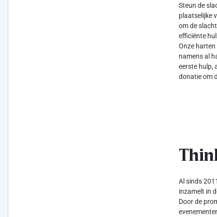
Steun de sla
plaatselijke 
om de slacht
efficiënte h
Onze harten 
namens al ha
eerste hulp, 
donatie om d
Thin
Al sinds 2011
inzamelt in d
Door de prom
evenementen 