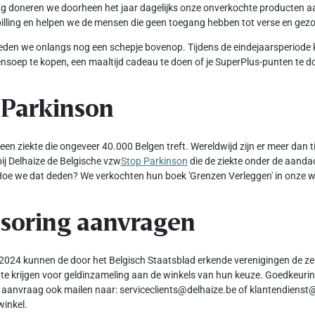
ang doneren we doorheen het jaar dagelijks onze onverkochte producten 
illing en helpen we de mensen die geen toegang hebben tot verse en ge
den we onlangs nog een schepje bovenop. Tijdens de eindejaarsperiode 
nsoep te kopen, een maaltijd cadeau te doen of je SuperPlus-punten te d
 Parkinson
 een ziekte die ongeveer 40.000 Belgen treft. Wereldwijd zijn er meer dan
ij Delhaize de Belgische vzw
Stop Parkinson
die de ziekte onder de aanda
oe we dat deden? We verkochten hun boek 'Grenzen Verleggen' in onze w
soring aanvragen
2024 kunnen de door het Belgisch Staatsblad erkende verenigingen de ze
te krijgen voor geldinzameling aan de winkels van hun keuze. Goedkeuring
 aanvraag ook mailen naar: serviceclients@delhaize.be of klantendienst@
winkel.