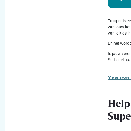
Trooper is e
van jouw keuz
van je kids,
En het wordt
Is jouw vere
Surf snel na
Meer over
Help
Supe