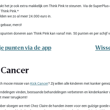
kt het je ook extra makkelijk om Think Pink te steunen. Via de SuperPlus
Think Pink.*
en we zo al meer 24.000 euro in.
 gebaar, merci!
spunten doneren aan Think Pink kan vanaf min. 50 punten en per schijf v
je punten via de app
Wisse
 Cancer
ch mooie missie van
Kick Cancer
? Zij willen alle kinderen met kanker gene
delingen vinden, bestaande behandelingen verbeteren en kinderkanker voo
t meer terugkomt!
er sloegen we met Chez Claire de handen ineen voor een gulzige goede d