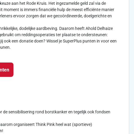
keuze aan het Rode Kruis. Het ingezamelde geld zal via de
dit moment is immers financiële hulp de meest efficiënte manier
leners ervoor zorgen dat we gecoördineerde, doelgerichte en
rikkelijke, dodelijke aardbeving. Daarom heeft Ahold Delhaize
ebruikt om reddingsoperaties ter plaatse te ondersteunen:
jij ook een donatie doen? Wissel je SuperPlus punten in voor een
eunen.
unten
oor de sensibilisering rond borstkanker en tegelijk ook fondsen
arom organiseert Think Pink heel wat (sportieve)
n!