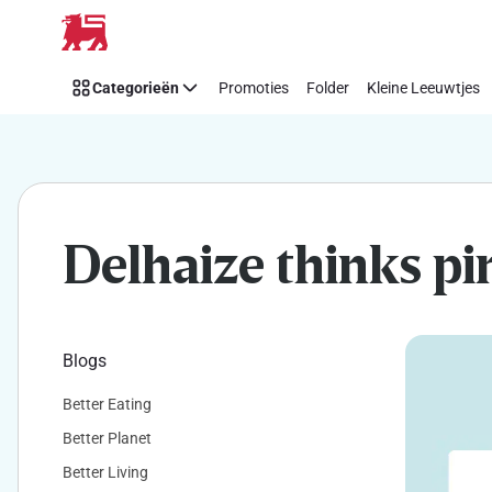
Makkelijk
Overslaan
Think
Pink
Categorieën
Promoties
Folder
Kleine Leeuwtjes
steunen
met
Delhaize
Delhaize thinks pi
Blogs
Better Eating
Better Planet
Better Living