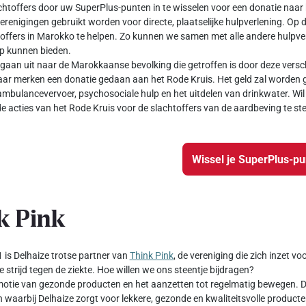
chtoffers door uw SuperPlus-punten in te wisselen voor een donatie naar 
verenigingen gebruikt worden voor directe, plaatselijke hulpverlening. Op 
offers in Marokko te helpen. Zo kunnen we samen met alle andere hulpver
ulp kunnen bieden.
gaan uit naar de Marokkaanse bevolking die getroffen is door deze versch
ar merken een donatie gedaan aan het Rode Kruis. Het geld zal worden g
ambulancevervoer, psychosociale hulp en het uitdelen van drinkwater. Wil 
e acties van het Rode Kruis voor de slachtoffers van de aardbeving te st
Wissel je SuperPlus-p
k Pink
 is Delhaize trotse partner van
Think Pink
, de vereniging die zich inzet v
e strijd tegen de ziekte. Hoe willen we ons steentje bijdragen?
otie van gezonde producten en het aanzetten tot regelmatig bewegen. Da
waarbij Delhaize zorgt voor lekkere, gezonde en kwaliteitsvolle producte