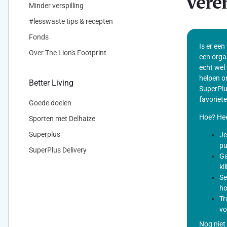
vere
Minder verspilling
#lesswaste tips & recepten
Fonds
Is er een
Over The Lion's Footprint
een orga
echt wel 
helpen o
Better Living
SuperPlu
favoriete
Goede doelen
Hoe? Hee
Sporten met Delhaize
Superplus
Je
pu
SuperPlus Delivery
Ga
kl
Se
ho
Tr
vo
Nog niet 