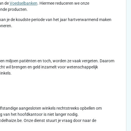
aan de
Voedselbanken
. Hiermee reduceren we onze
zonde producten.
kan je de koudste periode van het jaar hartverwarmend maken
oneren.
 tien miljoen patiënten en toch, worden ze vaak vergeten. Daarom
cht wil brengen en geld inzamelt voor wetenschappelijk
inkels.
lfstandige aangesloten winkels rechtstreeks opbellen om
 van het hoofdkantoor is niet langer nodig.
delhaize.be. Onze dienst stuurt je vraag door naar de