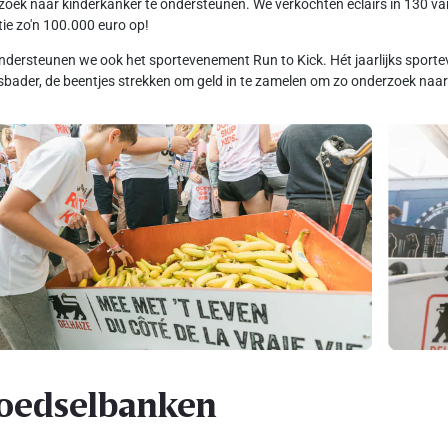
oek naar kinderkanker te ondersteunen. We verkochten eclairs in 130 van
tie zo'n 100.000 euro op!
dersteunen we ook het sportevenement Run to Kick. Hét jaarlijks spo
sbader, de beentjes strekken om geld in te zamelen om zo onderzoek naar 
oedselbanken