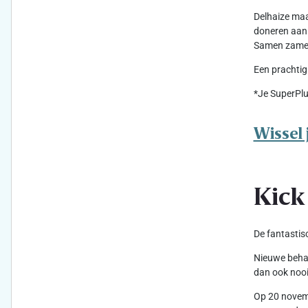
Delhaize maa
doneren aan 
Samen zameld
Een prachtig
*Je SuperPlu
Wissel 
Kick
De fantastis
Nieuwe behan
dan ook nooi
Op 20 novemb