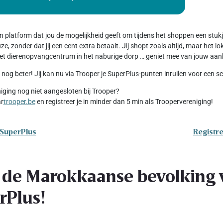
en platform dat jou de mogelijkheid geeft om tijdens het shoppen een stu
e, zonder dat jij een cent extra betaalt. Jij shopt zoals altijd, maar het 
 het dierenopvangcentrum in het naburige dorp … geniet mee van jouw aan
 nog beter! Jij kan nu via Trooper je SuperPlus-punten inruilen voor een 
niging nog niet aangesloten bij Trooper?
ar
trooper.be
en registreer je in minder dan 5 min als Troopervereniging!
 SuperPlus
Registre
 de Marokkaanse bevolking v
rPlus!