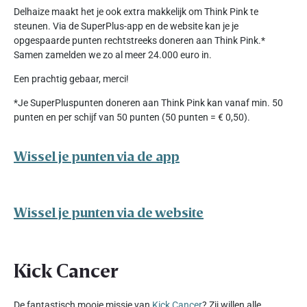
Delhaize maakt het je ook extra makkelijk om Think Pink te
steunen. Via de SuperPlus-app en de website kan je je
opgespaarde punten rechtstreeks doneren aan Think Pink.*
Samen zamelden we zo al meer 24.000 euro in.
Een prachtig gebaar, merci!
*Je SuperPluspunten doneren aan Think Pink kan vanaf min. 50
punten en per schijf van 50 punten (50 punten = € 0,50).
Wissel je punten via de app
Wissel je punten via de website
Kick Cancer
De fantastisch mooie missie van
Kick Cancer
? Zij willen alle