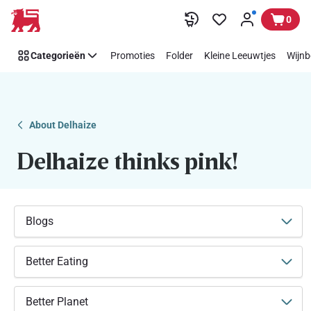
Makkelijk
Overslaan
0
Think
Pink
Categorieën
Promoties
Folder
Kleine Leeuwtjes
Wijnb
steunen
met
Delhaize
About Delhaize
Delhaize thinks pink!
Blogs
Better Eating
Better Planet