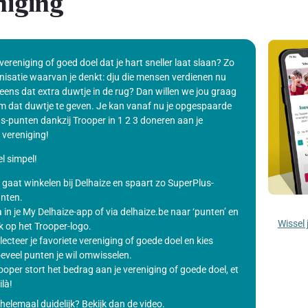
niging
 vereniging of goed doel dat je hart sneller laat slaan? Zo
nisatie waarvan je denkt: dju die mensen verdienen nu
eens dat extra duwtje in de rug? Dan willen we jou graag
m dat duwtje te geven. Je kan vanaf nu je opgespaarde
s-punten dankzij Trooper in 1 2 3 doneren aan je
 vereniging!
l simpel!
 gaat winkelen bij Delhaize en spaart zo SuperPlus-
nten.
 in je My Delhaize-app of via delhaize.be naar ‘punten’ en
Wissel 
ik op het Trooper-logo.
lecteer je favoriete vereniging of goede doel en kies
eveel punten je wil omwisselen.
ooper stort het bedrag aan je vereniging of goede doel, et
ilà!
helemaal duidelijk? Bekijk dan de video.