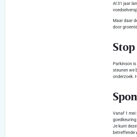
Al 31 jaar l
voedselversp
Maar daar de
door groente
Stop
Parkinson is
steunen we b
onderzoek. H
Spon
Vanaf 1 mei 
goedkeuring 
Je kunt deze
betreffende 