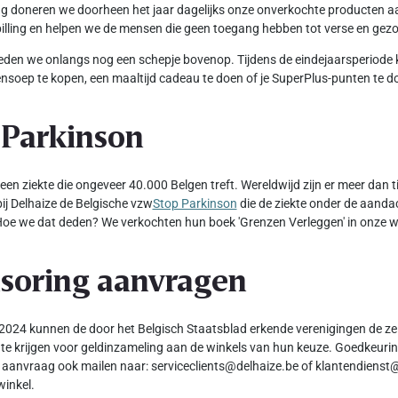
ang doneren we doorheen het jaar dagelijks onze onverkochte producten 
illing en helpen we de mensen die geen toegang hebben tot verse en ge
den we onlangs nog een schepje bovenop. Tijdens de eindejaarsperiode 
nsoep te kopen, een maaltijd cadeau te doen of je SuperPlus-punten te d
 Parkinson
 een ziekte die ongeveer 40.000 Belgen treft. Wereldwijd zijn er meer dan
ij Delhaize de Belgische vzw
Stop Parkinson
die de ziekte onder de aanda
oe we dat deden? We verkochten hun boek 'Grenzen Verleggen' in onze w
soring aanvragen
2024 kunnen de door het Belgisch Staatsblad erkende verenigingen de ze
te krijgen voor geldinzameling aan de winkels van hun keuze. Goedkeuring
 aanvraag ook mailen naar: serviceclients@delhaize.be of klantendienst@
winkel.