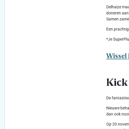
Delhaize maa
doneren aan 
Samen zameld
Een prachtig
*Je SuperPlu
Wissel 
Kick
De fantastis
Nieuwe behan
dan ook nooi
Op 20 novemb