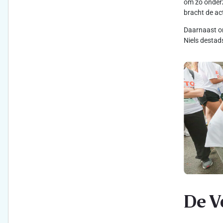
om zo onderz
bracht de ac
Daarnaast on
Niels destad
De V