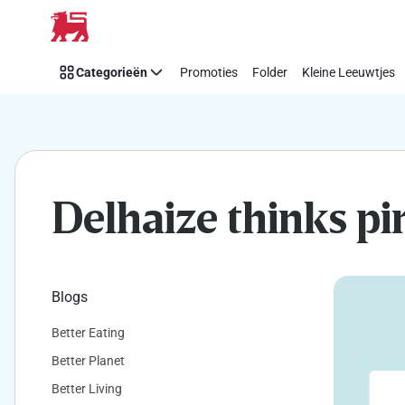
Makkelijk
Overslaan
Think
Pink
Categorieën
Promoties
Folder
Kleine Leeuwtjes
steunen
met
Delhaize
Delhaize thinks pi
Blogs
Better Eating
Better Planet
Better Living