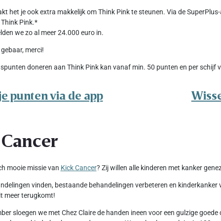
kt het je ook extra makkelijk om Think Pink te steunen. Via de SuperPlus
Think Pink.*
en we zo al meer 24.000 euro in.
 gebaar, merci!
spunten doneren aan Think Pink kan vanaf min. 50 punten en per schijf v
je punten via de app
Wisse
 Cancer
ch mooie missie van
Kick Cancer
? Zij willen alle kinderen met kanker gene
delingen vinden, bestaande behandelingen verbeteren en kinderkanker voo
t meer terugkomt!
er sloegen we met Chez Claire de handen ineen voor een gulzige goede d