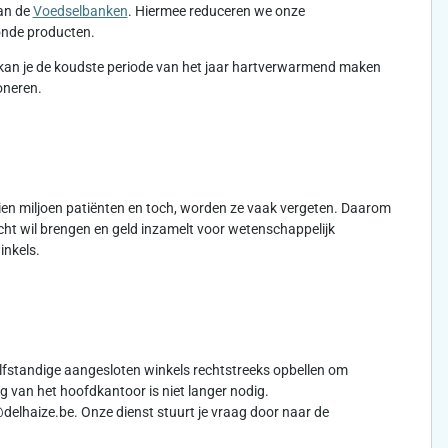
aan de
Voedselbanken
. Hiermee reduceren we onze
zonde producten.
kan je de koudste periode van het jaar hartverwarmend maken
oneren.
 tien miljoen patiënten en toch, worden ze vaak vergeten. Daarom
cht wil brengen en geld inzamelt voor wetenschappelijk
inkels.
lfstandige aangesloten winkels rechtstreeks opbellen om
 van het hoofdkantoor is niet langer nodig.
delhaize.be. Onze dienst stuurt je vraag door naar de