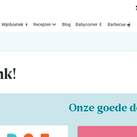
Wijnboetiek 🍷
Recepten
Blog
Babycorner 🍼
Barbecue 🫕
nk!
Onze goede d