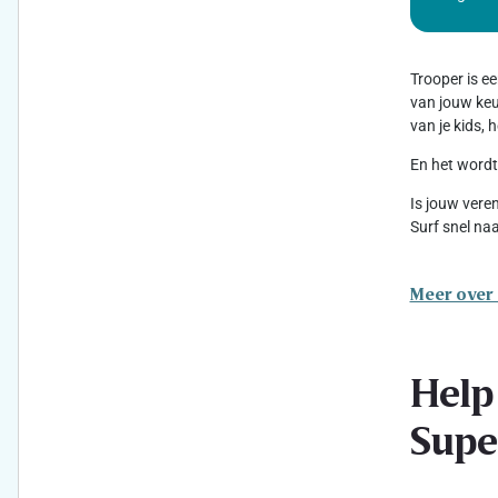
Trooper is e
van jouw keuz
van je kids,
En het wordt
Is jouw vere
Surf snel na
Meer over
Help
Supe