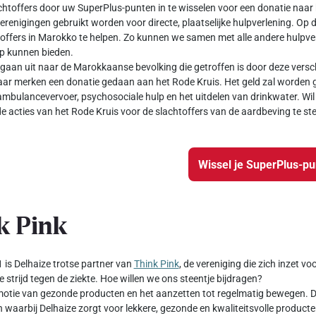
chtoffers door uw SuperPlus-punten in te wisselen voor een donatie naar 
verenigingen gebruikt worden voor directe, plaatselijke hulpverlening. Op 
offers in Marokko te helpen. Zo kunnen we samen met alle andere hulpver
ulp kunnen bieden.
gaan uit naar de Marokkaanse bevolking die getroffen is door deze versch
ar merken een donatie gedaan aan het Rode Kruis. Het geld zal worden g
ambulancevervoer, psychosociale hulp en het uitdelen van drinkwater. Wil 
e acties van het Rode Kruis voor de slachtoffers van de aardbeving te st
Wissel je SuperPlus-p
k Pink
 is Delhaize trotse partner van
Think Pink
, de vereniging die zich inzet v
e strijd tegen de ziekte. Hoe willen we ons steentje bijdragen?
otie van gezonde producten en het aanzetten tot regelmatig bewegen. Da
waarbij Delhaize zorgt voor lekkere, gezonde en kwaliteitsvolle producte