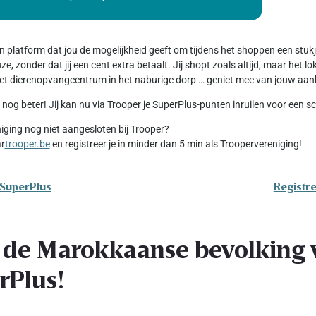
en platform dat jou de mogelijkheid geeft om tijdens het shoppen een stu
e, zonder dat jij een cent extra betaalt. Jij shopt zoals altijd, maar het 
 het dierenopvangcentrum in het naburige dorp … geniet mee van jouw aan
 nog beter! Jij kan nu via Trooper je SuperPlus-punten inruilen voor een 
niging nog niet aangesloten bij Trooper?
ar
trooper.be
en registreer je in minder dan 5 min als Troopervereniging!
 SuperPlus
Registre
 de Marokkaanse bevolking v
rPlus!