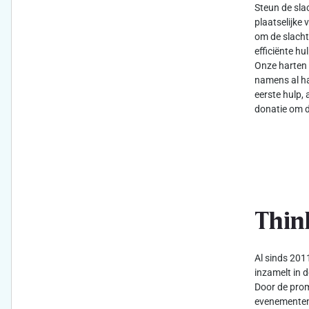
Steun de sla
plaatselijke 
om de slacht
efficiënte h
Onze harten 
namens al ha
eerste hulp, 
donatie om d
Thin
Al sinds 2011
inzamelt in d
Door de prom
evenementen 