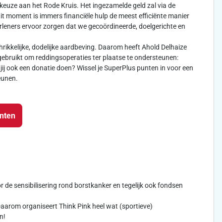
keuze aan het Rode Kruis. Het ingezamelde geld zal via de
dit moment is immers financiële hulp de meest efficiënte manier
leners ervoor zorgen dat we gecoördineerde, doelgerichte en
rikkelijke, dodelijke aardbeving. Daarom heeft Ahold Delhaize
ebruikt om reddingsoperaties ter plaatse te ondersteunen:
jij ook een donatie doen? Wissel je SuperPlus punten in voor een
eunen.
unten
oor de sensibilisering rond borstkanker en tegelijk ook fondsen
arom organiseert Think Pink heel wat (sportieve)
n!