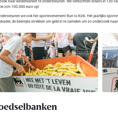
oek naar kinderkanker te ondersteunen. We verkochten eclairs in 130 van
tie zo'n 100.000 euro op!
dersteunen we ook het sportevenement Run to Kick. Hét jaarlijks spo
sbader, de beentjes strekken om geld in te zamelen om zo onderzoek naar 
oedselbanken