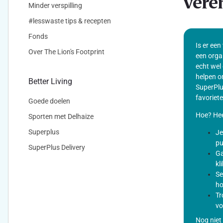
vere
Minder verspilling
#lesswaste tips & recepten
Fonds
Is er een
Over The Lion's Footprint
een orga
echt wel 
helpen o
Better Living
SuperPlu
favoriete
Goede doelen
Hoe? Hee
Sporten met Delhaize
Superplus
Je
pu
SuperPlus Delivery
Ga
kl
Se
ho
Tr
vo
Nog niet 