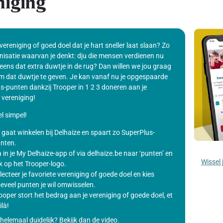
niging
 vereniging of goed doel dat je hart sneller laat slaan? Zo
nisatie waarvan je denkt: dju die mensen verdienen nu
eens dat extra duwtje in de rug? Dan willen we jou graag
m dat duwtje te geven. Je kan vanaf nu je opgespaarde
s-punten dankzij Trooper in 1 2 3 doneren aan je
 vereniging!
l simpel!
 gaat winkelen bij Delhaize en spaart zo SuperPlus-
nten.
 in je My Delhaize-app of via delhaize.be naar ‘punten’ en
Wissel 
ik op het Trooper-logo.
lecteer je favoriete vereniging of goede doel en kies
eveel punten je wil omwisselen.
ooper stort het bedrag aan je vereniging of goede doel, et
ilà!
helemaal duidelijk? Bekijk dan de video.