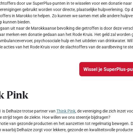
chtoffers door uw SuperPlus-punten in te wisselen voor een donatie naar 
verenigingen gebruikt worden voor directe, plaatselijke hulpverlening. Op 
offers in Marokko te helpen. Zo kunnen we samen met alle andere hulpver
ulp kunnen bieden.
gaan uit naar de Marokkaanse bevolking die getroffen is door deze versch
ar merken een donatie gedaan aan het Rode Kruis. Het geld zal worden g
ambulancevervoer, psychosociale hulp en het uitdelen van drinkwater. Wil 
e acties van het Rode Kruis voor de slachtoffers van de aardbeving te st
Wissel je SuperPlus-p
k Pink
 is Delhaize trotse partner van
Think Pink
, de vereniging die zich inzet v
e strijd tegen de ziekte. Hoe willen we ons steentje bijdragen?
otie van gezonde producten en het aanzetten tot regelmatig bewegen. Da
waarbij Delhaize zorgt voor lekkere, gezonde en kwaliteitsvolle producte