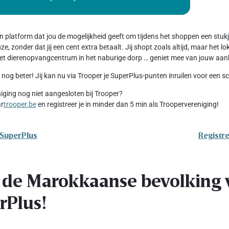
en platform dat jou de mogelijkheid geeft om tijdens het shoppen een stu
e, zonder dat jij een cent extra betaalt. Jij shopt zoals altijd, maar het 
 het dierenopvangcentrum in het naburige dorp … geniet mee van jouw aan
 nog beter! Jij kan nu via Trooper je SuperPlus-punten inruilen voor een 
niging nog niet aangesloten bij Trooper?
ar
trooper.be
en registreer je in minder dan 5 min als Troopervereniging!
 SuperPlus
Registre
 de Marokkaanse bevolking v
rPlus!