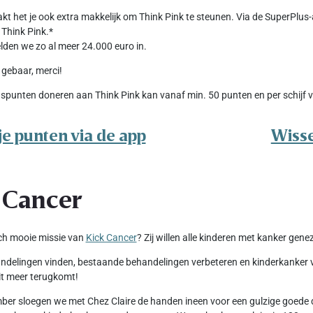
kt het je ook extra makkelijk om Think Pink te steunen. Via de SuperPlus
Think Pink.*
en we zo al meer 24.000 euro in.
 gebaar, merci!
spunten doneren aan Think Pink kan vanaf min. 50 punten en per schijf v
je punten via de app
Wisse
 Cancer
ch mooie missie van
Kick Cancer
? Zij willen alle kinderen met kanker gene
delingen vinden, bestaande behandelingen verbeteren en kinderkanker voo
t meer terugkomt!
er sloegen we met Chez Claire de handen ineen voor een gulzige goede d