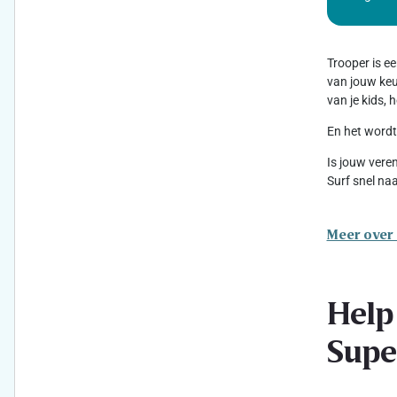
Trooper is e
van jouw keuz
van je kids,
En het wordt
Is jouw vere
Surf snel na
Meer over
Help
Supe