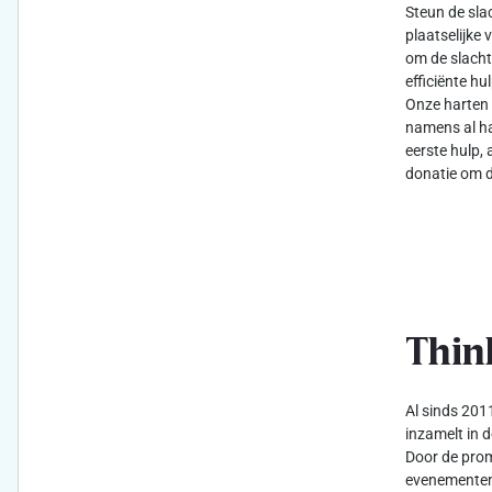
Steun de sla
plaatselijke 
om de slacht
efficiënte h
Onze harten 
namens al ha
eerste hulp, 
donatie om d
Thin
Al sinds 2011
inzamelt in d
Door de prom
evenementen 