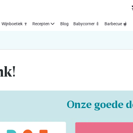
Wijnboetiek 🍷
Recepten
Blog
Babycorner 🍼
Barbecue 🫕
nk!
Onze goede d