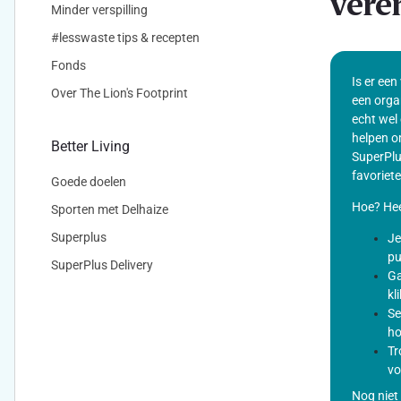
vere
Minder verspilling
#lesswaste tips & recepten
Fonds
Is er een
Over The Lion's Footprint
een orga
echt wel 
helpen o
Better Living
SuperPlu
favoriete
Goede doelen
Hoe? Hee
Sporten met Delhaize
Superplus
Je
pu
SuperPlus Delivery
Ga
kl
Se
ho
Tr
vo
Nog niet 