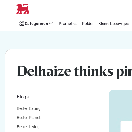
Makkelijk
Overslaan
Think
Pink
Categorieën
Promoties
Folder
Kleine Leeuwtjes
steunen
met
Delhaize
Delhaize thinks pi
Blogs
Better Eating
Better Planet
Better Living