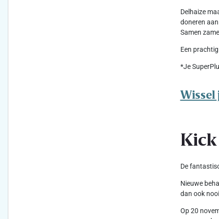
Delhaize maa
doneren aan 
Samen zameld
Een prachtig
*Je SuperPlu
Wissel 
Kick
De fantastis
Nieuwe behan
dan ook nooi
Op 20 novemb