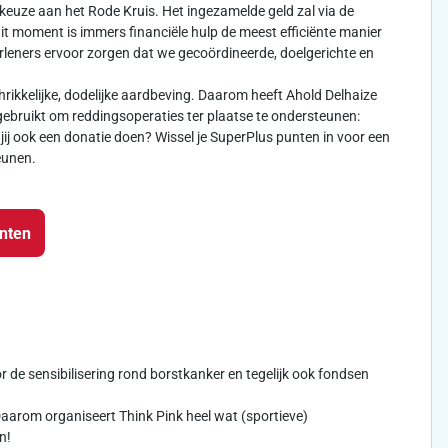
keuze aan het Rode Kruis. Het ingezamelde geld zal via de
dit moment is immers financiële hulp de meest efficiënte manier
leners ervoor zorgen dat we gecoördineerde, doelgerichte en
rikkelijke, dodelijke aardbeving. Daarom heeft Ahold Delhaize
ebruikt om reddingsoperaties ter plaatse te ondersteunen:
jij ook een donatie doen? Wissel je SuperPlus punten in voor een
eunen.
unten
oor de sensibilisering rond borstkanker en tegelijk ook fondsen
arom organiseert Think Pink heel wat (sportieve)
n!