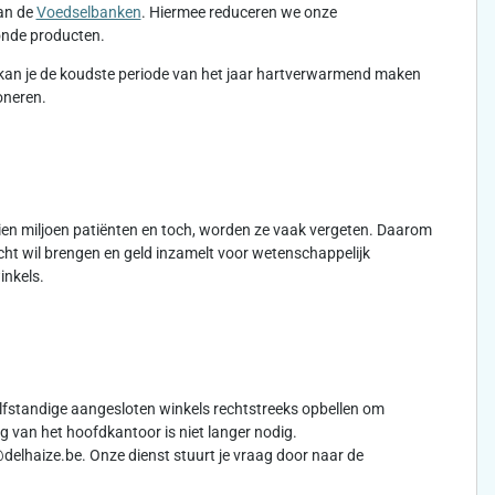
aan de
Voedselbanken
. Hiermee reduceren we onze
zonde producten.
kan je de koudste periode van het jaar hartverwarmend maken
oneren.
 tien miljoen patiënten en toch, worden ze vaak vergeten. Daarom
cht wil brengen en geld inzamelt voor wetenschappelijk
inkels.
lfstandige aangesloten winkels rechtstreeks opbellen om
 van het hoofdkantoor is niet langer nodig.
delhaize.be. Onze dienst stuurt je vraag door naar de