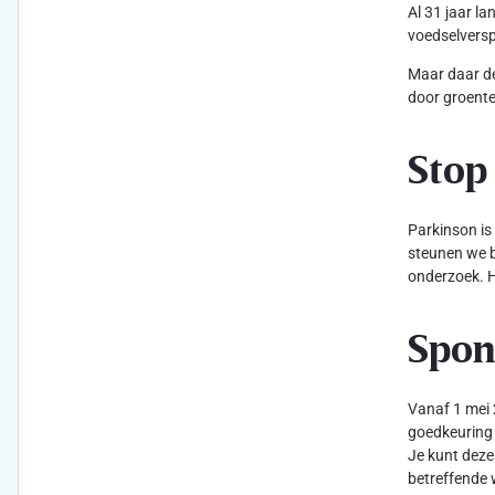
Al 31 jaar l
voedselversp
Maar daar de
door groente
Stop
Parkinson is
steunen we b
onderzoek. H
Spon
Vanaf 1 mei 
goedkeuring 
Je kunt deze
betreffende 