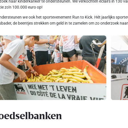
oek naar kinderkanker te ondersteunen. We verkochten eclairs in 130 van
tie zo'n 100.000 euro op!
dersteunen we ook het sportevenement Run to Kick. Hét jaarlijks spo
sbader, de beentjes strekken om geld in te zamelen om zo onderzoek naar 
oedselbanken