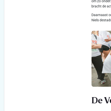
om zo onderz
bracht de ac
Daarnaast on
Niels destad
De V