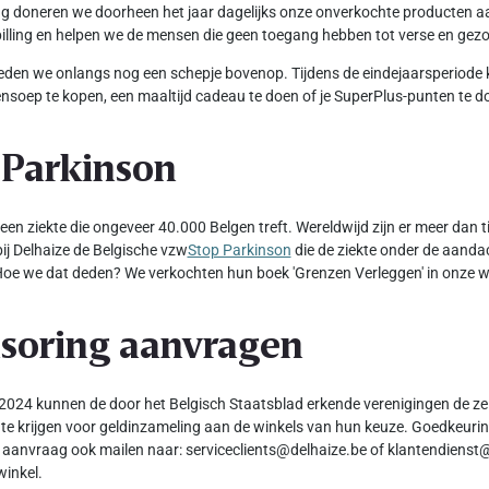
ang doneren we doorheen het jaar dagelijks onze onverkochte producten 
illing en helpen we de mensen die geen toegang hebben tot verse en ge
den we onlangs nog een schepje bovenop. Tijdens de eindejaarsperiode 
nsoep te kopen, een maaltijd cadeau te doen of je SuperPlus-punten te d
 Parkinson
 een ziekte die ongeveer 40.000 Belgen treft. Wereldwijd zijn er meer dan
ij Delhaize de Belgische vzw
Stop Parkinson
die de ziekte onder de aanda
oe we dat deden? We verkochten hun boek 'Grenzen Verleggen' in onze w
soring aanvragen
2024 kunnen de door het Belgisch Staatsblad erkende verenigingen de ze
te krijgen voor geldinzameling aan de winkels van hun keuze. Goedkeuring
 aanvraag ook mailen naar: serviceclients@delhaize.be of klantendienst@
winkel.