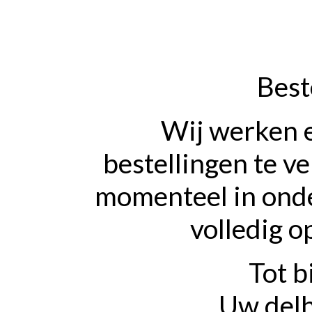
Best
Wij werken 
bestellingen te v
momenteel in onde
volledig o
Tot b
Uw delh