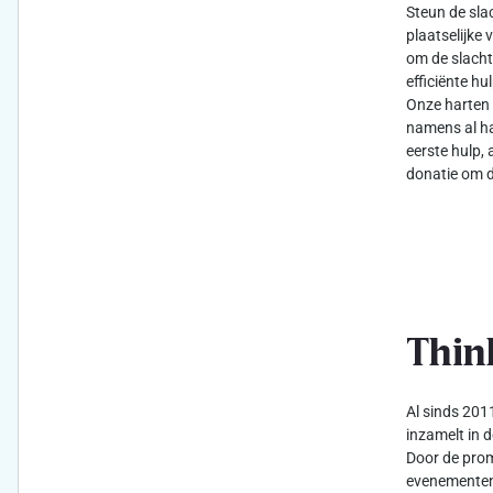
Steun de sla
plaatselijke 
om de slacht
efficiënte h
Onze harten 
namens al ha
eerste hulp, 
donatie om d
Thin
Al sinds 2011
inzamelt in d
Door de prom
evenementen 