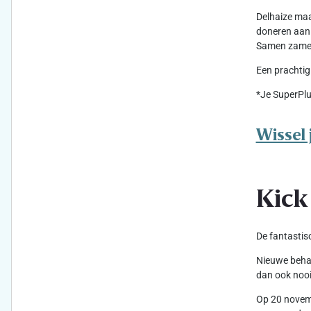
Delhaize maa
doneren aan 
Samen zameld
Een prachtig
*Je SuperPlu
Wissel 
Kick
De fantastis
Nieuwe behan
dan ook nooi
Op 20 novemb