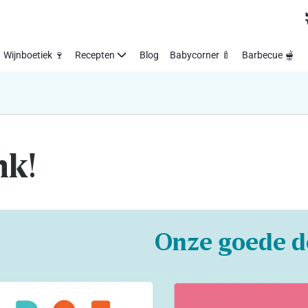
Wijnboetiek 🍷
Recepten
Blog
Babycorner 🍼
Barbecue 🫕
nk!
Onze goede d