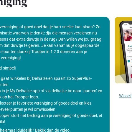
niging
 vereniging of goed doel dat je hart sneller laat slaan? Zo
nisatie waarvan je denkt: dju die mensen verdienen nu
eens dat extra duwtje in de rug? Dan willen we jou graag
m dat duwtje te geven. Je kan vanaf nu je opgespaarde
s-punten dankzij Trooper in 1 2 3 doneren aan je
 vereniging!
l simpel!
 gaat winkelen bij Delhaize en spaart zo SuperPlus-
nten.
 in je My Delhaize-app of via delhaize.be naar ‘punten’ en
Wissel 
ik op het Trooper-logo.
lecteer je favoriete vereniging of goede doel en kies
eveel punten je wil omwisselen.
ooper stort het bedrag aan je vereniging of goede doel, et
ilà!
helemaal duidelijk? Bekijk dan de video.