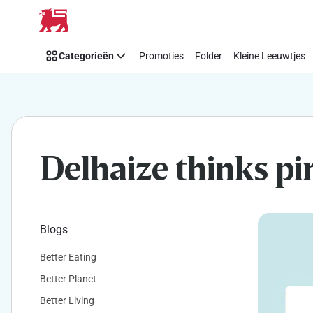
Makkelijk
Overslaan
Think
Pink
Categorieën
Promoties
Folder
Kleine Leeuwtjes
steunen
met
Delhaize
Delhaize thinks pi
Blogs
Better Eating
Better Planet
Better Living