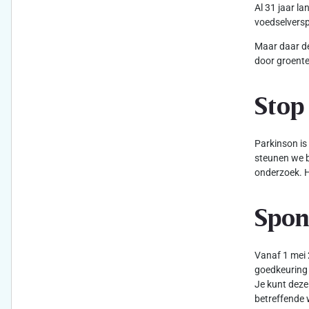
Al 31 jaar l
voedselversp
Maar daar de
door groente
Stop
Parkinson is
steunen we b
onderzoek. H
Spon
Vanaf 1 mei 
goedkeuring 
Je kunt deze
betreffende 