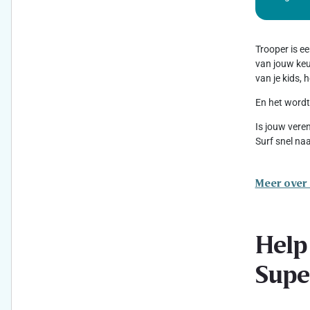
Trooper is e
van jouw keuz
van je kids,
En het wordt
Is jouw vere
Surf snel na
Meer over
Help
Supe