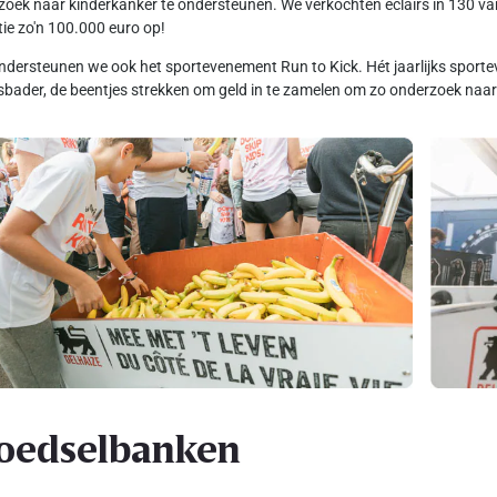
oek naar kinderkanker te ondersteunen. We verkochten eclairs in 130 van
tie zo'n 100.000 euro op!
dersteunen we ook het sportevenement Run to Kick. Hét jaarlijks spo
sbader, de beentjes strekken om geld in te zamelen om zo onderzoek naar 
oedselbanken