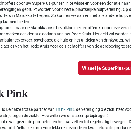
chtoffers door uw SuperPlus-punten in te wisselen voor een donatie naar 
verenigingen gebruikt worden voor directe, plaatselijke hulpverlening. Op 
offers in Marokko te helpen. Zo kunnen we samen met alle andere hulpver
ulp kunnen bieden.
gaan uit naar de Marokkaanse bevolking die getroffen is door deze versch
ar merken een donatie gedaan aan het Rode Kruis. Het geld zal worden g
ambulancevervoer, psychosociale hulp en het uitdelen van drinkwater. Wil 
e acties van het Rode Kruis voor de slachtoffers van de aardbeving te st
Wissel je SuperPlus-p
k Pink
 is Delhaize trotse partner van
Think Pink
, de vereniging die zich inzet v
e strijd tegen de ziekte. Hoe willen we ons steentje bijdragen?
otie van gezonde producten en het aanzetten tot regelmatig bewegen. Da
waarbij Delhaize zorgt voor lekkere, gezonde en kwaliteitsvolle producte