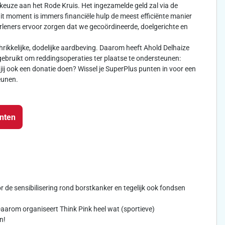
keuze aan het Rode Kruis. Het ingezamelde geld zal via de
dit moment is immers financiële hulp de meest efficiënte manier
leners ervoor zorgen dat we gecoördineerde, doelgerichte en
rikkelijke, dodelijke aardbeving. Daarom heeft Ahold Delhaize
ebruikt om reddingsoperaties ter plaatse te ondersteunen:
jij ook een donatie doen? Wissel je SuperPlus punten in voor een
eunen.
unten
oor de sensibilisering rond borstkanker en tegelijk ook fondsen
arom organiseert Think Pink heel wat (sportieve)
n!