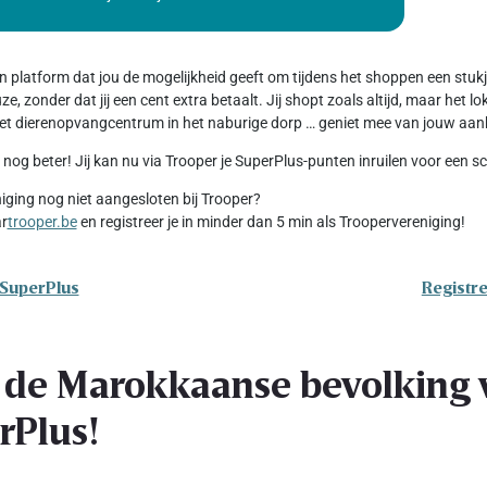
en platform dat jou de mogelijkheid geeft om tijdens het shoppen een stu
e, zonder dat jij een cent extra betaalt. Jij shopt zoals altijd, maar het 
 het dierenopvangcentrum in het naburige dorp … geniet mee van jouw aan
 nog beter! Jij kan nu via Trooper je SuperPlus-punten inruilen voor een 
niging nog niet aangesloten bij Trooper?
ar
trooper.be
en registreer je in minder dan 5 min als Troopervereniging!
 SuperPlus
Registre
 de Marokkaanse bevolking v
rPlus!