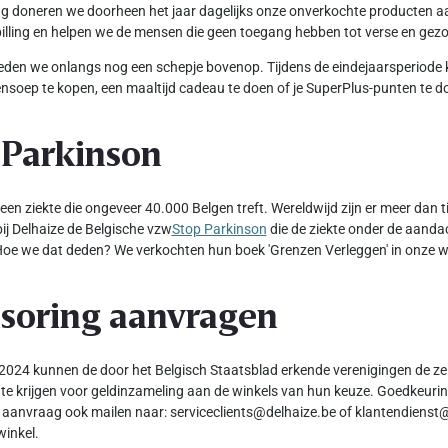
ang doneren we doorheen het jaar dagelijks onze onverkochte producten 
illing en helpen we de mensen die geen toegang hebben tot verse en ge
den we onlangs nog een schepje bovenop. Tijdens de eindejaarsperiode 
nsoep te kopen, een maaltijd cadeau te doen of je SuperPlus-punten te d
 Parkinson
 een ziekte die ongeveer 40.000 Belgen treft. Wereldwijd zijn er meer dan
ij Delhaize de Belgische vzw
Stop Parkinson
die de ziekte onder de aanda
oe we dat deden? We verkochten hun boek 'Grenzen Verleggen' in onze w
soring aanvragen
2024 kunnen de door het Belgisch Staatsblad erkende verenigingen de ze
te krijgen voor geldinzameling aan de winkels van hun keuze. Goedkeuring
 aanvraag ook mailen naar: serviceclients@delhaize.be of klantendienst@
winkel.