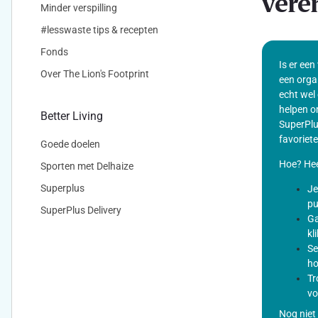
vere
Minder verspilling
#lesswaste tips & recepten
Fonds
Is er een
Over The Lion's Footprint
een orga
echt wel 
helpen o
Better Living
SuperPlu
favoriete
Goede doelen
Hoe? Hee
Sporten met Delhaize
Superplus
Je
pu
SuperPlus Delivery
Ga
kl
Se
ho
Tr
vo
Nog niet 