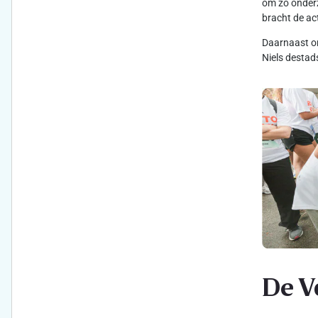
om zo onderz
bracht de ac
Daarnaast on
Niels destad
De V