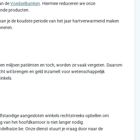
aan de
Voedselbanken
. Hiermee reduceren we onze
zonde producten.
kan je de koudste periode van het jaar hartverwarmend maken
oneren.
 tien miljoen patiënten en toch, worden ze vaak vergeten. Daarom
cht wil brengen en geld inzamelt voor wetenschappelijk
inkels.
lfstandige aangesloten winkels rechtstreeks opbellen om
 van het hoofdkantoor is niet langer nodig.
delhaize.be. Onze dienst stuurt je vraag door naar de