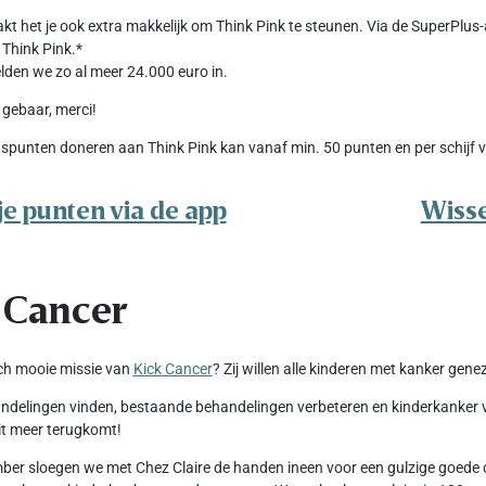
kt het je ook extra makkelijk om Think Pink te steunen. Via de SuperPlus
Think Pink.*
en we zo al meer 24.000 euro in.
 gebaar, merci!
spunten doneren aan Think Pink kan vanaf min. 50 punten en per schijf v
je punten via de app
Wisse
 Cancer
ch mooie missie van
Kick Cancer
? Zij willen alle kinderen met kanker gene
delingen vinden, bestaande behandelingen verbeteren en kinderkanker voo
t meer terugkomt!
er sloegen we met Chez Claire de handen ineen voor een gulzige goede d