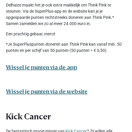
Delhaize maakt het je ook extra makkelijk om Think Pink te
steunen. Via de SuperPlus-app en de website kan je je
opgespaarde punten rechtstreeks doneren aan Think Pink.*
Samen zamelden we zo al meer 24.000 euro in.
Een prachtig gebaar, merci!
*Je SuperPluspunten doneren aan Think Pink kan vanaf min. 50
punten en per schijf van 50 punten (50 punten = € 0,50).
Wissel je punten via de app
Wissel je punten via de website
Kick Cancer
De fantastisch mooie missie van
Kick Cancer
? Zij willen alle