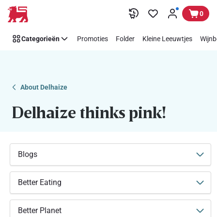
Makkelijk
Overslaan
0
Think
Pink
Categorieën
Promoties
Folder
Kleine Leeuwtjes
Wijnb
steunen
met
Delhaize
About Delhaize
Delhaize thinks pink!
Blogs
Better Eating
Better Planet