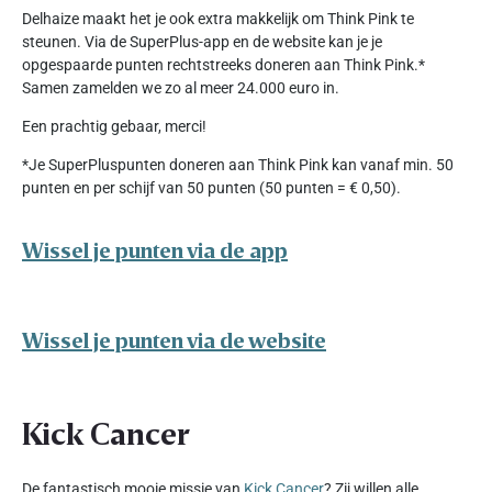
Delhaize maakt het je ook extra makkelijk om Think Pink te
steunen. Via de SuperPlus-app en de website kan je je
opgespaarde punten rechtstreeks doneren aan Think Pink.*
Samen zamelden we zo al meer 24.000 euro in.
Een prachtig gebaar, merci!
*Je SuperPluspunten doneren aan Think Pink kan vanaf min. 50
punten en per schijf van 50 punten (50 punten = € 0,50).
Wissel je punten via de app
Wissel je punten via de website
Kick Cancer
De fantastisch mooie missie van
Kick Cancer
? Zij willen alle