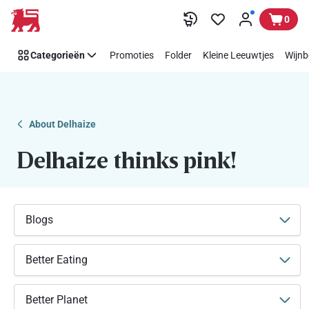
Makkelijk
Overslaan
0
Think
Pink
Categorieën
Promoties
Folder
Kleine Leeuwtjes
Wijnb
steunen
met
Delhaize
About Delhaize
Delhaize thinks pink!
Blogs
Better Eating
Better Planet