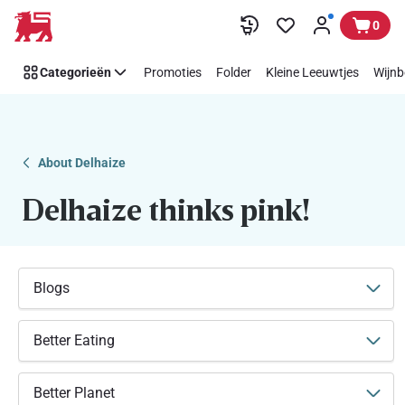
Makkelijk
Overslaan
0
Think
Pink
Categorieën
Promoties
Folder
Kleine Leeuwtjes
Wijnb
steunen
met
Delhaize
About Delhaize
Delhaize thinks pink!
Blogs
Better Eating
Better Planet