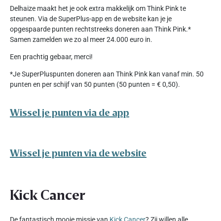
Delhaize maakt het je ook extra makkelijk om Think Pink te
steunen. Via de SuperPlus-app en de website kan je je
opgespaarde punten rechtstreeks doneren aan Think Pink.*
Samen zamelden we zo al meer 24.000 euro in.
Een prachtig gebaar, merci!
*Je SuperPluspunten doneren aan Think Pink kan vanaf min. 50
punten en per schijf van 50 punten (50 punten = € 0,50).
Wissel je punten via de app
Wissel je punten via de website
Kick Cancer
De fantastisch mooie missie van
Kick Cancer
? Zij willen alle