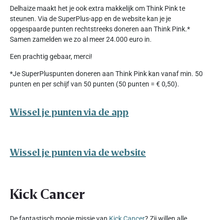
Delhaize maakt het je ook extra makkelijk om Think Pink te
steunen. Via de SuperPlus-app en de website kan je je
opgespaarde punten rechtstreeks doneren aan Think Pink.*
Samen zamelden we zo al meer 24.000 euro in.
Een prachtig gebaar, merci!
*Je SuperPluspunten doneren aan Think Pink kan vanaf min. 50
punten en per schijf van 50 punten (50 punten = € 0,50).
Wissel je punten via de app
Wissel je punten via de website
Kick Cancer
De fantastisch mooie missie van
Kick Cancer
? Zij willen alle