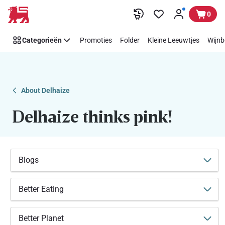
Makkelijk
Overslaan
0
Think
Pink
Categorieën
Promoties
Folder
Kleine Leeuwtjes
Wijnb
steunen
met
Delhaize
About Delhaize
Delhaize thinks pink!
Blogs
Better Eating
Better Planet