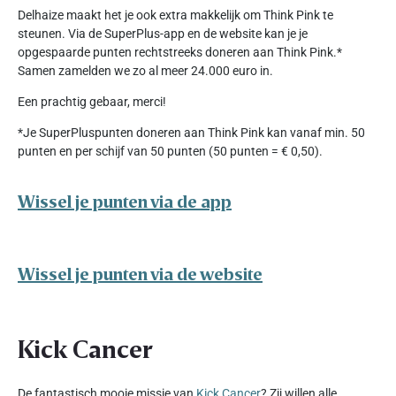
Delhaize maakt het je ook extra makkelijk om Think Pink te
steunen. Via de SuperPlus-app en de website kan je je
opgespaarde punten rechtstreeks doneren aan Think Pink.*
Samen zamelden we zo al meer 24.000 euro in.
Een prachtig gebaar, merci!
*Je SuperPluspunten doneren aan Think Pink kan vanaf min. 50
punten en per schijf van 50 punten (50 punten = € 0,50).
Wissel je punten via de app
Wissel je punten via de website
Kick Cancer
De fantastisch mooie missie van
Kick Cancer
? Zij willen alle