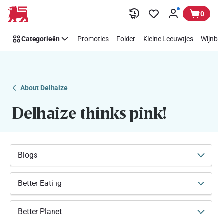
Makkelijk
Overslaan
0
Think
Pink
Categorieën
Promoties
Folder
Kleine Leeuwtjes
Wijnb
steunen
met
Delhaize
About Delhaize
Delhaize thinks pink!
Blogs
Better Eating
Better Planet