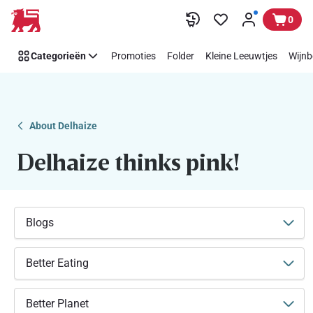
Makkelijk
Overslaan
0
Think
Pink
Categorieën
Promoties
Folder
Kleine Leeuwtjes
Wijnb
steunen
met
Delhaize
About Delhaize
Delhaize thinks pink!
Blogs
Better Eating
Better Planet