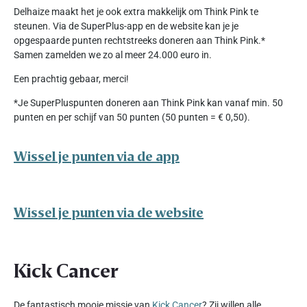
Delhaize maakt het je ook extra makkelijk om Think Pink te
steunen. Via de SuperPlus-app en de website kan je je
opgespaarde punten rechtstreeks doneren aan Think Pink.*
Samen zamelden we zo al meer 24.000 euro in.
Een prachtig gebaar, merci!
*Je SuperPluspunten doneren aan Think Pink kan vanaf min. 50
punten en per schijf van 50 punten (50 punten = € 0,50).
Wissel je punten via de app
Wissel je punten via de website
Kick Cancer
De fantastisch mooie missie van
Kick Cancer
? Zij willen alle