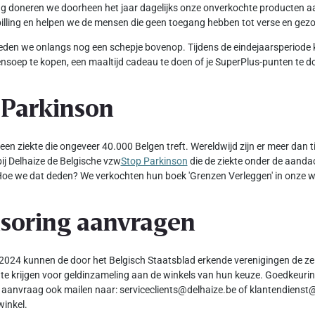
ang doneren we doorheen het jaar dagelijks onze onverkochte producten 
illing en helpen we de mensen die geen toegang hebben tot verse en ge
den we onlangs nog een schepje bovenop. Tijdens de eindejaarsperiode 
nsoep te kopen, een maaltijd cadeau te doen of je SuperPlus-punten te d
 Parkinson
 een ziekte die ongeveer 40.000 Belgen treft. Wereldwijd zijn er meer dan
ij Delhaize de Belgische vzw
Stop Parkinson
die de ziekte onder de aanda
oe we dat deden? We verkochten hun boek 'Grenzen Verleggen' in onze w
soring aanvragen
2024 kunnen de door het Belgisch Staatsblad erkende verenigingen de ze
te krijgen voor geldinzameling aan de winkels van hun keuze. Goedkeuring
 aanvraag ook mailen naar: serviceclients@delhaize.be of klantendienst@
winkel.