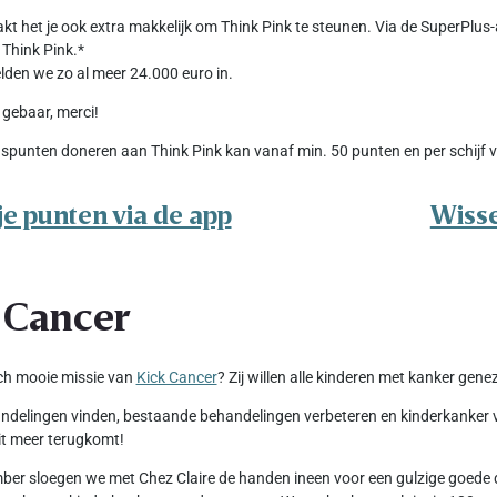
kt het je ook extra makkelijk om Think Pink te steunen. Via de SuperPlus
Think Pink.*
en we zo al meer 24.000 euro in.
 gebaar, merci!
spunten doneren aan Think Pink kan vanaf min. 50 punten en per schijf v
je punten via de app
Wisse
 Cancer
ch mooie missie van
Kick Cancer
? Zij willen alle kinderen met kanker gene
delingen vinden, bestaande behandelingen verbeteren en kinderkanker voo
t meer terugkomt!
er sloegen we met Chez Claire de handen ineen voor een gulzige goede d