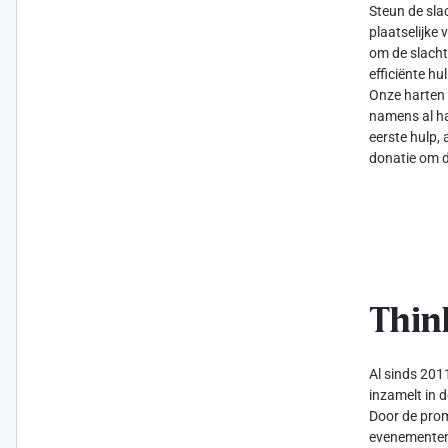
Steun de sla
plaatselijke 
om de slacht
efficiënte h
Onze harten 
namens al ha
eerste hulp, 
donatie om d
Thin
Al sinds 2011
inzamelt in d
Door de prom
evenementen 