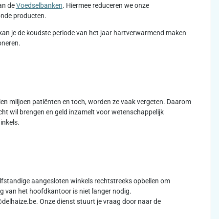
aan de
Voedselbanken
. Hiermee reduceren we onze
zonde producten.
kan je de koudste periode van het jaar hartverwarmend maken
oneren.
 tien miljoen patiënten en toch, worden ze vaak vergeten. Daarom
cht wil brengen en geld inzamelt voor wetenschappelijk
inkels.
lfstandige aangesloten winkels rechtstreeks opbellen om
 van het hoofdkantoor is niet langer nodig.
delhaize.be. Onze dienst stuurt je vraag door naar de