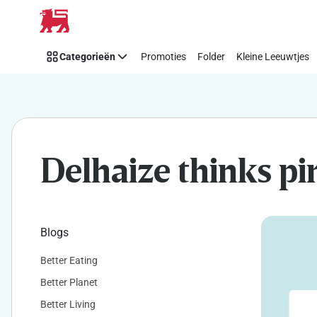
Makkelijk
Overslaan
Think
Pink
Categorieën
Promoties
Folder
Kleine Leeuwtjes
steunen
met
Delhaize
Delhaize thinks pi
Blogs
Better Eating
Better Planet
Better Living