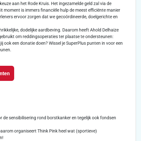
keuze aan het Rode Kruis. Het ingezamelde geld zal via de
dit moment is immers financiële hulp de meest efficiënte manier
leners ervoor zorgen dat we gecoördineerde, doelgerichte en
rikkelijke, dodelijke aardbeving. Daarom heeft Ahold Delhaize
ebruikt om reddingsoperaties ter plaatse te ondersteunen:
jij ook een donatie doen? Wissel je SuperPlus punten in voor een
eunen.
unten
oor de sensibilisering rond borstkanker en tegelijk ook fondsen
arom organiseert Think Pink heel wat (sportieve)
n!