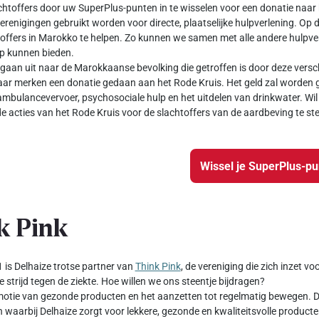
chtoffers door uw SuperPlus-punten in te wisselen voor een donatie naar 
verenigingen gebruikt worden voor directe, plaatselijke hulpverlening. Op 
offers in Marokko te helpen. Zo kunnen we samen met alle andere hulpver
ulp kunnen bieden.
gaan uit naar de Marokkaanse bevolking die getroffen is door deze versch
ar merken een donatie gedaan aan het Rode Kruis. Het geld zal worden g
ambulancevervoer, psychosociale hulp en het uitdelen van drinkwater. Wil 
e acties van het Rode Kruis voor de slachtoffers van de aardbeving te st
Wissel je SuperPlus-p
k Pink
 is Delhaize trotse partner van
Think Pink
, de vereniging die zich inzet v
e strijd tegen de ziekte. Hoe willen we ons steentje bijdragen?
otie van gezonde producten en het aanzetten tot regelmatig bewegen. Da
waarbij Delhaize zorgt voor lekkere, gezonde en kwaliteitsvolle producte