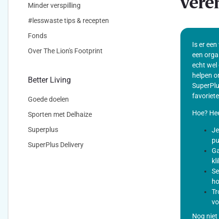
vere
Minder verspilling
#lesswaste tips & recepten
Fonds
Is er een
Over The Lion's Footprint
een orga
echt wel 
helpen o
Better Living
SuperPlu
favoriete
Goede doelen
Hoe? Hee
Sporten met Delhaize
Superplus
Je
pu
SuperPlus Delivery
Ga
kl
Se
ho
Tr
vo
Nog niet 