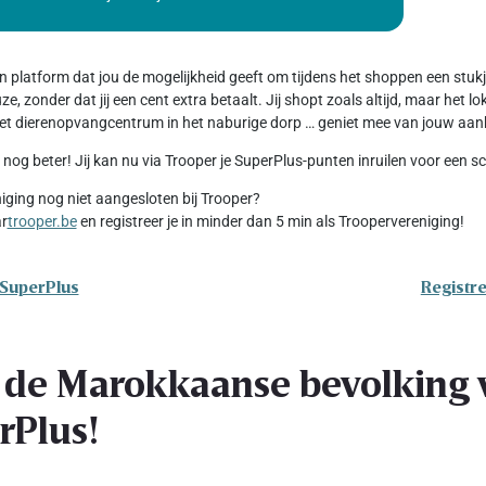
en platform dat jou de mogelijkheid geeft om tijdens het shoppen een stu
e, zonder dat jij een cent extra betaalt. Jij shopt zoals altijd, maar het 
 het dierenopvangcentrum in het naburige dorp … geniet mee van jouw aan
 nog beter! Jij kan nu via Trooper je SuperPlus-punten inruilen voor een 
niging nog niet aangesloten bij Trooper?
ar
trooper.be
en registreer je in minder dan 5 min als Troopervereniging!
 SuperPlus
Registre
 de Marokkaanse bevolking v
rPlus!