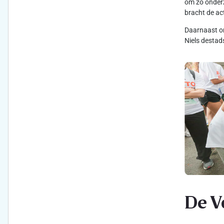
om zo onderz
bracht de ac
Daarnaast on
Niels destad
De V