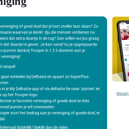
niging
 vereniging of goed doel dat je hart sneller laat slaan? Zo
nisatie waarvan je denkt: dju die mensen verdienen nu
eens dat extra duwtje in de rug? Dan willen we jou graag
m dat duwtje te geven. Je kan vanaf nu je opgespaarde
s-punten dankzij Trooper in 1 2 3 doneren aan je
 vereniging!
l simpel!
 gaat winkelen bij Delhaize en spaart zo SuperPlus-
nten.
 in je My Delhaize-app of via delhaize.be naar ‘punten’ en
Wissel 
ik op het Trooper-logo.
lecteer je favoriete vereniging of goede doel en kies
eveel punten je wil omwisselen.
ooper stort het bedrag aan je vereniging of goede doel, et
ilà!
helemaal duidelijk? Bekijk dan de video.