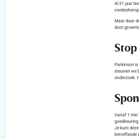
Al 31 jaar l
voedselversp
Maar daar de
door groente
Stop
Parkinson is
steunen we b
onderzoek. H
Spon
Vanaf 1 mei 
goedkeuring 
Je kunt deze
betreffende 