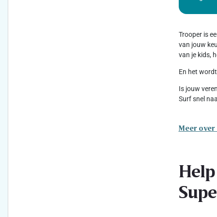
Trooper is e
van jouw keuz
van je kids,
En het wordt
Is jouw vere
Surf snel na
Meer over
Help
Supe