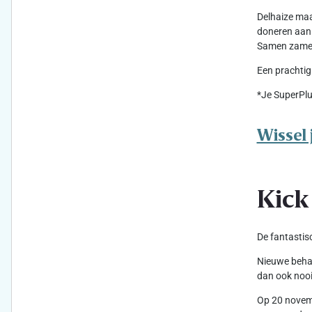
Delhaize maa
doneren aan 
Samen zameld
Een prachtig
*Je SuperPlu
Wissel 
Kick
De fantastis
Nieuwe behan
dan ook nooi
Op 20 novemb