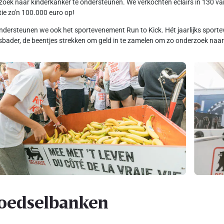
oek naar kinderkanker te ondersteunen. We verkochten eclairs in 130 van
tie zo'n 100.000 euro op!
dersteunen we ook het sportevenement Run to Kick. Hét jaarlijks spo
sbader, de beentjes strekken om geld in te zamelen om zo onderzoek naar 
oedselbanken