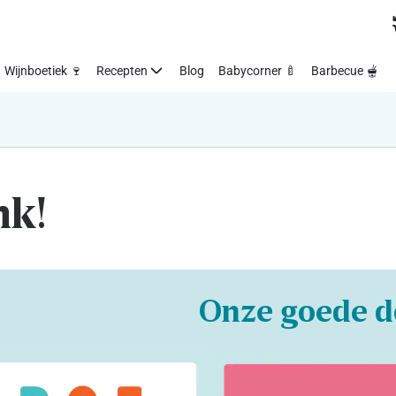
Wijnboetiek 🍷
Recepten
Blog
Babycorner 🍼
Barbecue 🫕
nk!
Onze goede d