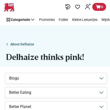
Makkelijk
Overslaan
0
Think
Pink
Categorieën
Promoties
Folder
Kleine Leeuwtjes
Wijnb
steunen
met
Delhaize
About Delhaize
Delhaize thinks pink!
Blogs
Better Eating
Better Planet