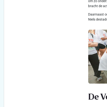
om zo onderz
bracht de ac
Daarnaast on
Niels destad
De V