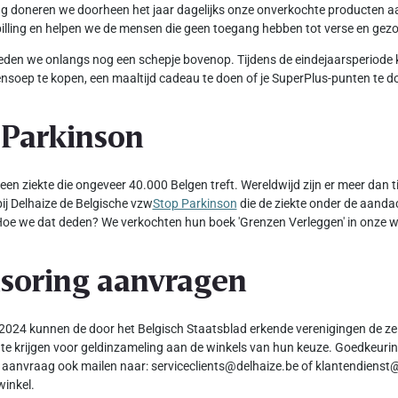
ang doneren we doorheen het jaar dagelijks onze onverkochte producten 
illing en helpen we de mensen die geen toegang hebben tot verse en ge
den we onlangs nog een schepje bovenop. Tijdens de eindejaarsperiode 
nsoep te kopen, een maaltijd cadeau te doen of je SuperPlus-punten te d
 Parkinson
 een ziekte die ongeveer 40.000 Belgen treft. Wereldwijd zijn er meer dan
ij Delhaize de Belgische vzw
Stop Parkinson
die de ziekte onder de aanda
oe we dat deden? We verkochten hun boek 'Grenzen Verleggen' in onze w
soring aanvragen
2024 kunnen de door het Belgisch Staatsblad erkende verenigingen de ze
te krijgen voor geldinzameling aan de winkels van hun keuze. Goedkeuring
 aanvraag ook mailen naar: serviceclients@delhaize.be of klantendienst@
winkel.