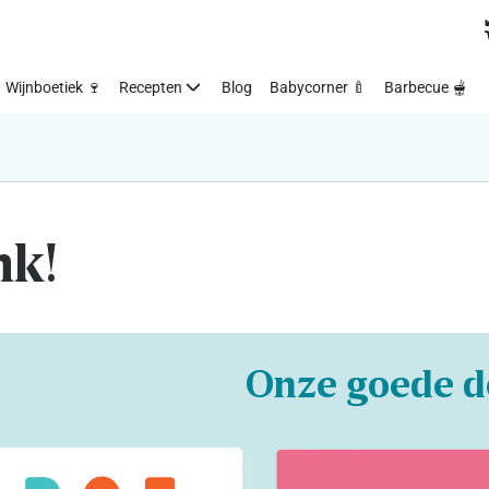
Wijnboetiek 🍷
Recepten
Blog
Babycorner 🍼
Barbecue 🫕
nk!
Onze goede d