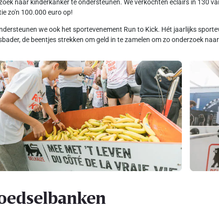
oek naar kinderkanker te ondersteunen. We verkochten eclairs in 130 van
tie zo'n 100.000 euro op!
dersteunen we ook het sportevenement Run to Kick. Hét jaarlijks spo
sbader, de beentjes strekken om geld in te zamelen om zo onderzoek naar 
oedselbanken