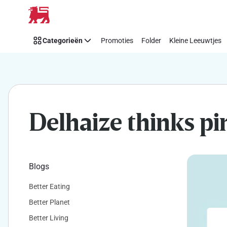
Makkelijk
Overslaan
Think
Pink
Categorieën
Promoties
Folder
Kleine Leeuwtjes
steunen
met
Delhaize
Delhaize thinks pi
Blogs
Better Eating
Better Planet
Better Living