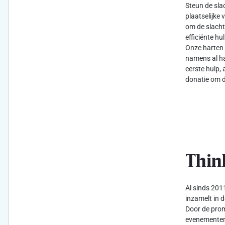
Steun de sla
plaatselijke 
om de slacht
efficiënte h
Onze harten 
namens al ha
eerste hulp, 
donatie om d
Thin
Al sinds 2011
inzamelt in d
Door de prom
evenementen 