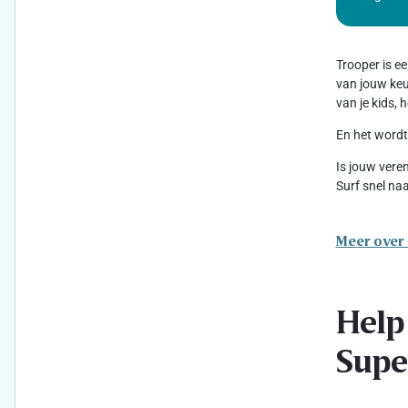
Trooper is e
van jouw keuz
van je kids,
En het wordt
Is jouw vere
Surf snel na
Meer over
Help
Supe