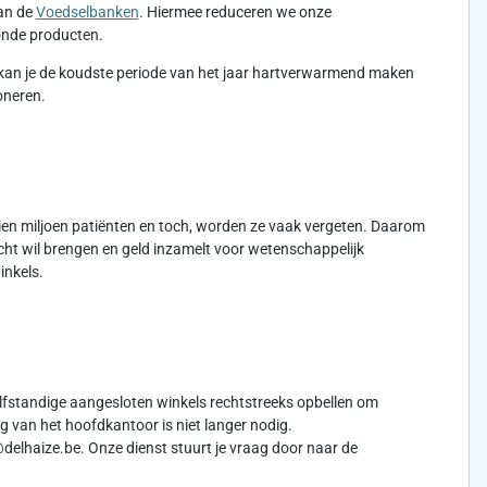
aan de
Voedselbanken
. Hiermee reduceren we onze
zonde producten.
kan je de koudste periode van het jaar hartverwarmend maken
oneren.
 tien miljoen patiënten en toch, worden ze vaak vergeten. Daarom
cht wil brengen en geld inzamelt voor wetenschappelijk
inkels.
lfstandige aangesloten winkels rechtstreeks opbellen om
 van het hoofdkantoor is niet langer nodig.
delhaize.be. Onze dienst stuurt je vraag door naar de