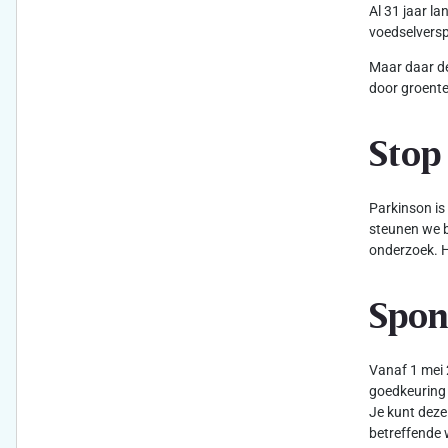
Al 31 jaar l
voedselversp
Maar daar de
door groente
Stop
Parkinson is
steunen we b
onderzoek. H
Spon
Vanaf 1 mei 
goedkeuring 
Je kunt deze
betreffende 