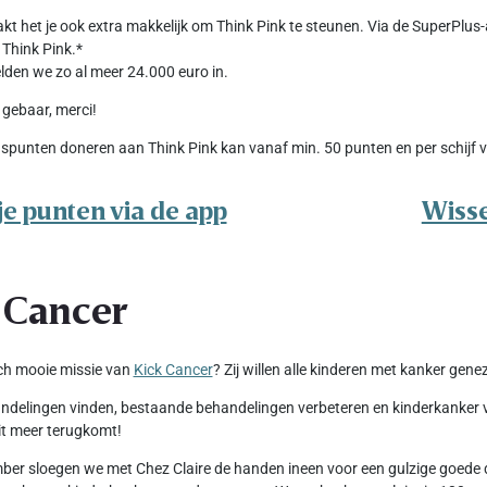
kt het je ook extra makkelijk om Think Pink te steunen. Via de SuperPlus
Think Pink.*
en we zo al meer 24.000 euro in.
 gebaar, merci!
spunten doneren aan Think Pink kan vanaf min. 50 punten en per schijf v
je punten via de app
Wisse
 Cancer
ch mooie missie van
Kick Cancer
? Zij willen alle kinderen met kanker gene
delingen vinden, bestaande behandelingen verbeteren en kinderkanker voo
t meer terugkomt!
er sloegen we met Chez Claire de handen ineen voor een gulzige goede d