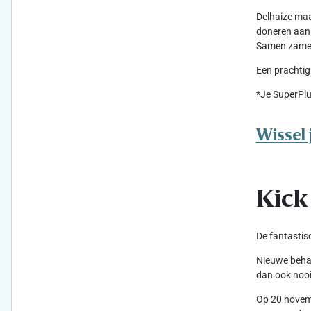
Delhaize maa
doneren aan 
Samen zameld
Een prachtig
*Je SuperPlu
Wissel 
Kick
De fantastis
Nieuwe behan
dan ook nooi
Op 20 novemb