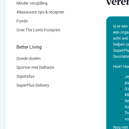
vere
Minder verspilling
#lesswaste tips & recepten
Fonds
Is er een
Over The Lion's Footprint
een orga
echt wel 
helpen o
Better Living
SuperPlu
favoriete
Goede doelen
Hoe? Hee
Sporten met Delhaize
Superplus
Je
pu
SuperPlus Delivery
Ga
kl
Se
ho
Tr
vo
Nog niet 