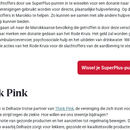
chtoffers door uw SuperPlus-punten in te wisselen voor een donatie naar 
verenigingen gebruikt worden voor directe, plaatselijke hulpverlening. Op 
offers in Marokko te helpen. Zo kunnen we samen met alle andere hulpver
ulp kunnen bieden.
gaan uit naar de Marokkaanse bevolking die getroffen is door deze versch
ar merken een donatie gedaan aan het Rode Kruis. Het geld zal worden g
ambulancevervoer, psychosociale hulp en het uitdelen van drinkwater. Wil 
e acties van het Rode Kruis voor de slachtoffers van de aardbeving te st
Wissel je SuperPlus-p
k Pink
 is Delhaize trotse partner van
Think Pink
, de vereniging die zich inzet v
e strijd tegen de ziekte. Hoe willen we ons steentje bijdragen?
otie van gezonde producten en het aanzetten tot regelmatig bewegen. Da
waarbij Delhaize zorgt voor lekkere, gezonde en kwaliteitsvolle producte