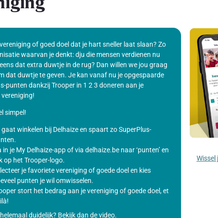
niging
 vereniging of goed doel dat je hart sneller laat slaan? Zo
nisatie waarvan je denkt: dju die mensen verdienen nu
eens dat extra duwtje in de rug? Dan willen we jou graag
m dat duwtje te geven. Je kan vanaf nu je opgespaarde
s-punten dankzij Trooper in 1 2 3 doneren aan je
 vereniging!
l simpel!
 gaat winkelen bij Delhaize en spaart zo SuperPlus-
nten.
 in je My Delhaize-app of via delhaize.be naar ‘punten’ en
Wissel 
ik op het Trooper-logo.
lecteer je favoriete vereniging of goede doel en kies
eveel punten je wil omwisselen.
ooper stort het bedrag aan je vereniging of goede doel, et
ilà!
helemaal duidelijk? Bekijk dan de video.