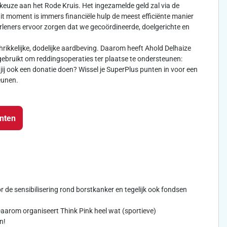
keuze aan het Rode Kruis. Het ingezamelde geld zal via de
dit moment is immers financiële hulp de meest efficiënte manier
leners ervoor zorgen dat we gecoördineerde, doelgerichte en
rikkelijke, dodelijke aardbeving. Daarom heeft Ahold Delhaize
ebruikt om reddingsoperaties ter plaatse te ondersteunen:
jij ook een donatie doen? Wissel je SuperPlus punten in voor een
eunen.
unten
oor de sensibilisering rond borstkanker en tegelijk ook fondsen
arom organiseert Think Pink heel wat (sportieve)
n!