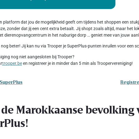
en platform dat jou de mogelijkheid geeft om tijdens het shoppen een stu
e, zonder dat jij een cent extra betaalt. Jij shopt zoals altijd, maar het 
 het dierenopvangcentrum in het naburige dorp … geniet mee van jouw aan
 nog beter! Jij kan nu via Trooper je SuperPlus-punten inruilen voor een 
niging nog niet aangesloten bij Trooper?
ar
trooper.be
en registreer je in minder dan 5 min als Troopervereniging!
 SuperPlus
Registre
 de Marokkaanse bevolking v
rPlus!