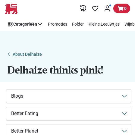
Makkelijk
Overslaan
0
Think
Pink
Categorieën
Promoties
Folder
Kleine Leeuwtjes
Wijnb
steunen
met
Delhaize
About Delhaize
Delhaize thinks pink!
Blogs
Better Eating
Better Planet