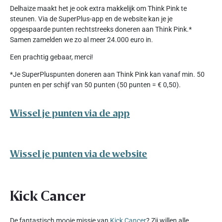
Delhaize maakt het je ook extra makkelijk om Think Pink te
steunen. Via de SuperPlus-app en de website kan je je
opgespaarde punten rechtstreeks doneren aan Think Pink.*
Samen zamelden we zo al meer 24.000 euro in.
Een prachtig gebaar, merci!
*Je SuperPluspunten doneren aan Think Pink kan vanaf min. 50
punten en per schijf van 50 punten (50 punten = € 0,50).
Wissel je punten via de app
Wissel je punten via de website
Kick Cancer
De fantastisch mooie missie van
Kick Cancer
? Zij willen alle