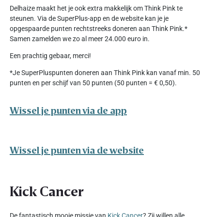
Delhaize maakt het je ook extra makkelijk om Think Pink te
steunen. Via de SuperPlus-app en de website kan je je
opgespaarde punten rechtstreeks doneren aan Think Pink.*
Samen zamelden we zo al meer 24.000 euro in.
Een prachtig gebaar, merci!
*Je SuperPluspunten doneren aan Think Pink kan vanaf min. 50
punten en per schijf van 50 punten (50 punten = € 0,50).
Wissel je punten via de app
Wissel je punten via de website
Kick Cancer
De fantastisch mooie missie van
Kick Cancer
? Zij willen alle