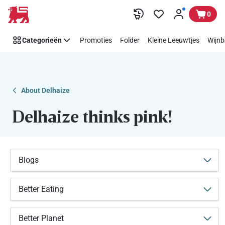
Makkelijk
Overslaan
0
Think
Pink
Categorieën
Promoties
Folder
Kleine Leeuwtjes
Wijnb
steunen
met
Delhaize
About Delhaize
Delhaize thinks pink!
Blogs
Better Eating
Better Planet