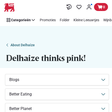
Makkelijk
Overslaan
0
Think
Pink
Categorieën
Promoties
Folder
Kleine Leeuwtjes
Wijnb
steunen
met
Delhaize
About Delhaize
Delhaize thinks pink!
Blogs
Better Eating
Better Planet