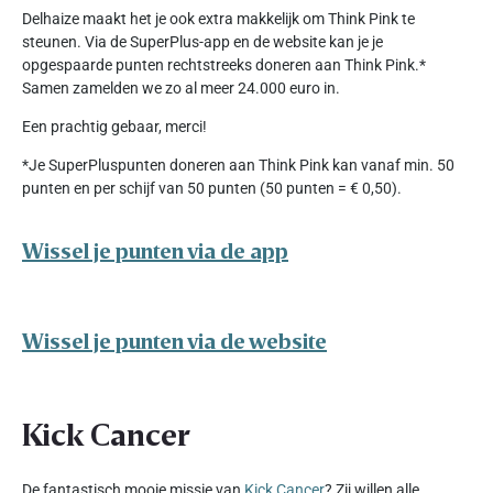
Delhaize maakt het je ook extra makkelijk om Think Pink te
steunen. Via de SuperPlus-app en de website kan je je
opgespaarde punten rechtstreeks doneren aan Think Pink.*
Samen zamelden we zo al meer 24.000 euro in.
Een prachtig gebaar, merci!
*Je SuperPluspunten doneren aan Think Pink kan vanaf min. 50
punten en per schijf van 50 punten (50 punten = € 0,50).
Wissel je punten via de app
Wissel je punten via de website
Kick Cancer
De fantastisch mooie missie van
Kick Cancer
? Zij willen alle