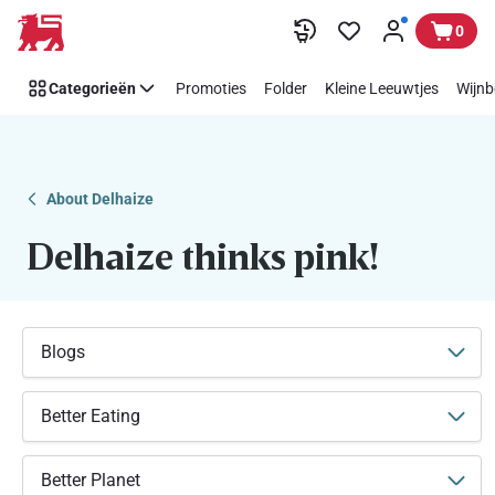
Makkelijk
Overslaan
0
Think
Pink
Categorieën
Promoties
Folder
Kleine Leeuwtjes
Wijnb
steunen
met
Delhaize
About Delhaize
Delhaize thinks pink!
Blogs
Better Eating
Better Planet