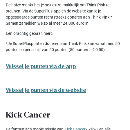
Delhaize maakt het je ook extra makkelijk om Think Pink te
steunen. Via de SuperPlus-app en de website kan je je
opgespaarde punten rechtstreeks doneren aan Think Pink.*
Samen zamelden we zo al meer 24.000 euro in.
Een prachtig gebaar, merci!
*Je SuperPluspunten doneren aan Think Pink kan vanaf min. 50
punten en per schijf van 50 punten (50 punten = € 0,50).
Wissel je punten via de app
Wissel je punten via de website
Kick Cancer
De fantastisch mooie missie van
Kick Cancer
? Zij willen alle