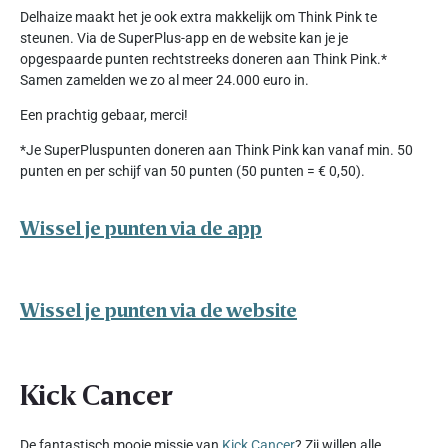
Delhaize maakt het je ook extra makkelijk om Think Pink te
steunen. Via de SuperPlus-app en de website kan je je
opgespaarde punten rechtstreeks doneren aan Think Pink.*
Samen zamelden we zo al meer 24.000 euro in.
Een prachtig gebaar, merci!
*Je SuperPluspunten doneren aan Think Pink kan vanaf min. 50
punten en per schijf van 50 punten (50 punten = € 0,50).
Wissel je punten via de app
Wissel je punten via de website
Kick Cancer
De fantastisch mooie missie van
Kick Cancer
? Zij willen alle