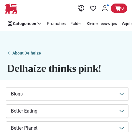
Makkelijk
Overslaan
0
Think
Pink
Categorieën
Promoties
Folder
Kleine Leeuwtjes
Wijnb
steunen
met
Delhaize
About Delhaize
Delhaize thinks pink!
Blogs
Better Eating
Better Planet