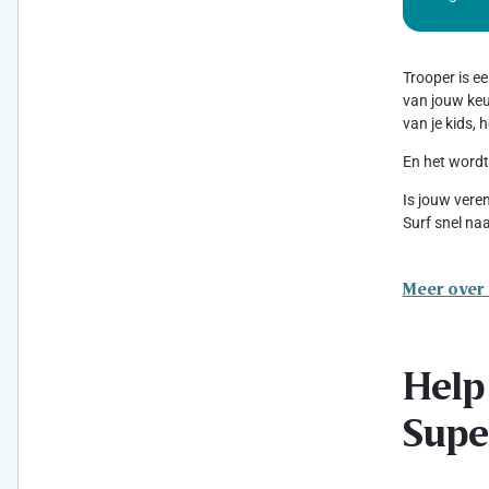
Trooper is e
van jouw keuz
van je kids,
En het wordt
Is jouw vere
Surf snel na
Meer over
Help
Supe