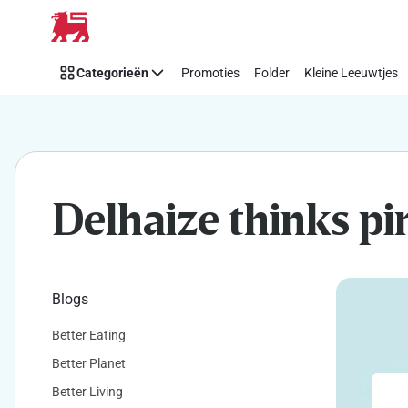
Makkelijk
Overslaan
Think
Pink
Categorieën
Promoties
Folder
Kleine Leeuwtjes
steunen
met
Delhaize
Delhaize thinks pi
Blogs
Better Eating
Better Planet
Better Living