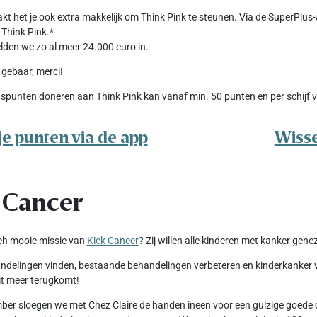
kt het je ook extra makkelijk om Think Pink te steunen. Via de SuperPlus
Think Pink.*
en we zo al meer 24.000 euro in.
 gebaar, merci!
spunten doneren aan Think Pink kan vanaf min. 50 punten en per schijf v
je punten via de app
Wisse
 Cancer
ch mooie missie van
Kick Cancer
? Zij willen alle kinderen met kanker gene
delingen vinden, bestaande behandelingen verbeteren en kinderkanker voo
t meer terugkomt!
er sloegen we met Chez Claire de handen ineen voor een gulzige goede d