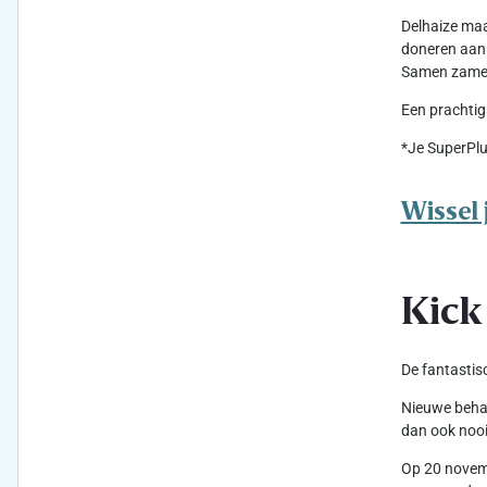
Delhaize maa
doneren aan 
Samen zameld
Een prachtig
*Je SuperPlu
Wissel 
Kick
De fantastis
Nieuwe behan
dan ook nooi
Op 20 novemb