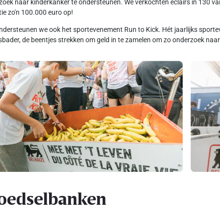
oek naar kinderkanker te ondersteunen. We verkochten eclairs in 130 van
tie zo'n 100.000 euro op!
dersteunen we ook het sportevenement Run to Kick. Hét jaarlijks spo
sbader, de beentjes strekken om geld in te zamelen om zo onderzoek naar 
oedselbanken