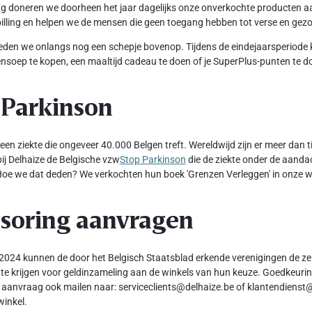
ang doneren we doorheen het jaar dagelijks onze onverkochte producten 
illing en helpen we de mensen die geen toegang hebben tot verse en ge
den we onlangs nog een schepje bovenop. Tijdens de eindejaarsperiode 
nsoep te kopen, een maaltijd cadeau te doen of je SuperPlus-punten te d
 Parkinson
 een ziekte die ongeveer 40.000 Belgen treft. Wereldwijd zijn er meer dan
ij Delhaize de Belgische vzw
Stop Parkinson
die de ziekte onder de aanda
oe we dat deden? We verkochten hun boek 'Grenzen Verleggen' in onze w
soring aanvragen
2024 kunnen de door het Belgisch Staatsblad erkende verenigingen de ze
te krijgen voor geldinzameling aan de winkels van hun keuze. Goedkeuring
 aanvraag ook mailen naar: serviceclients@delhaize.be of klantendienst@
winkel.