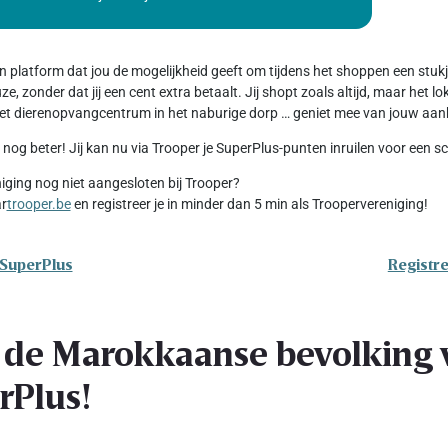
en platform dat jou de mogelijkheid geeft om tijdens het shoppen een stu
e, zonder dat jij een cent extra betaalt. Jij shopt zoals altijd, maar het 
 het dierenopvangcentrum in het naburige dorp … geniet mee van jouw aan
 nog beter! Jij kan nu via Trooper je SuperPlus-punten inruilen voor een 
niging nog niet aangesloten bij Trooper?
ar
trooper.be
en registreer je in minder dan 5 min als Troopervereniging!
 SuperPlus
Registre
 de Marokkaanse bevolking v
rPlus!