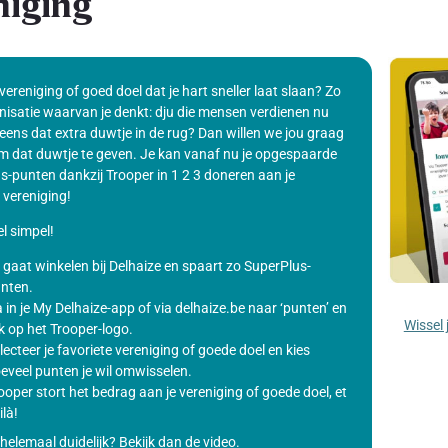
niging
 vereniging of goed doel dat je hart sneller laat slaan? Zo
nisatie waarvan je denkt: dju die mensen verdienen nu
eens dat extra duwtje in de rug? Dan willen we jou graag
m dat duwtje te geven. Je kan vanaf nu je opgespaarde
s-punten dankzij Trooper in 1 2 3 doneren aan je
 vereniging!
l simpel!
 gaat winkelen bij Delhaize en spaart zo SuperPlus-
nten.
 in je My Delhaize-app of via delhaize.be naar ‘punten’ en
Wissel 
ik op het Trooper-logo.
lecteer je favoriete vereniging of goede doel en kies
eveel punten je wil omwisselen.
ooper stort het bedrag aan je vereniging of goede doel, et
ilà!
helemaal duidelijk? Bekijk dan de video.