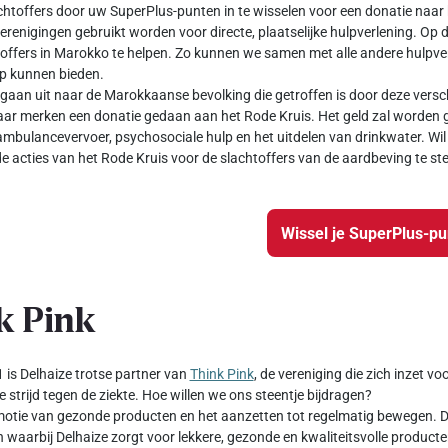
chtoffers door uw SuperPlus-punten in te wisselen voor een donatie naar 
verenigingen gebruikt worden voor directe, plaatselijke hulpverlening. Op 
offers in Marokko te helpen. Zo kunnen we samen met alle andere hulpver
ulp kunnen bieden.
gaan uit naar de Marokkaanse bevolking die getroffen is door deze versch
ar merken een donatie gedaan aan het Rode Kruis. Het geld zal worden g
ambulancevervoer, psychosociale hulp en het uitdelen van drinkwater. Wil 
e acties van het Rode Kruis voor de slachtoffers van de aardbeving te st
Wissel je SuperPlus-p
k Pink
 is Delhaize trotse partner van
Think Pink
, de vereniging die zich inzet v
e strijd tegen de ziekte. Hoe willen we ons steentje bijdragen?
otie van gezonde producten en het aanzetten tot regelmatig bewegen. Da
waarbij Delhaize zorgt voor lekkere, gezonde en kwaliteitsvolle producte