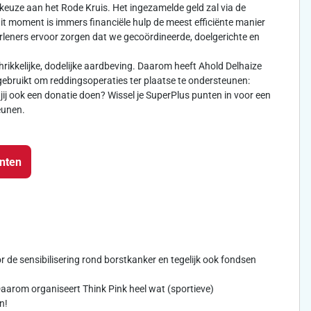
keuze aan het Rode Kruis. Het ingezamelde geld zal via de
dit moment is immers financiële hulp de meest efficiënte manier
leners ervoor zorgen dat we gecoördineerde, doelgerichte en
rikkelijke, dodelijke aardbeving. Daarom heeft Ahold Delhaize
ebruikt om reddingsoperaties ter plaatse te ondersteunen:
jij ook een donatie doen? Wissel je SuperPlus punten in voor een
eunen.
unten
oor de sensibilisering rond borstkanker en tegelijk ook fondsen
arom organiseert Think Pink heel wat (sportieve)
n!