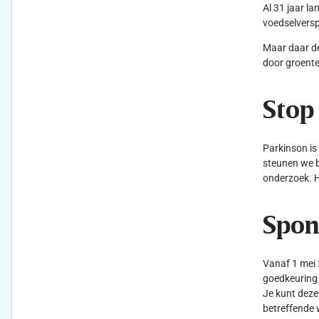
Al 31 jaar l
voedselversp
Maar daar de
door groente
Stop
Parkinson is
steunen we b
onderzoek. H
Spon
Vanaf 1 mei 
goedkeuring 
Je kunt deze
betreffende 