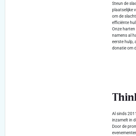
Steun de sla
plaatselijke 
om de slacht
efficiënte h
Onze harten 
namens al ha
eerste hulp, 
donatie om d
Thin
Al sinds 2011
inzamelt in d
Door de prom
evenementen 