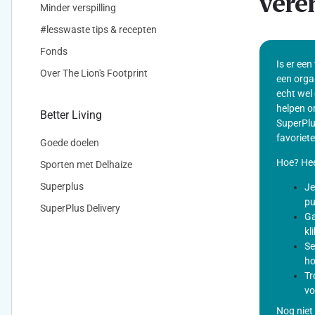
vere
Minder verspilling
#lesswaste tips & recepten
Fonds
Is er een
Over The Lion's Footprint
een orga
echt wel 
helpen o
Better Living
SuperPlu
favoriete
Goede doelen
Hoe? Hee
Sporten met Delhaize
Superplus
Je
pu
SuperPlus Delivery
Ga
kl
Se
ho
Tr
vo
Nog niet 