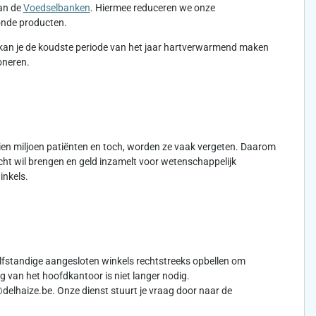
aan de
Voedselbanken
. Hiermee reduceren we onze
zonde producten.
kan je de koudste periode van het jaar hartverwarmend maken
oneren.
 tien miljoen patiënten en toch, worden ze vaak vergeten. Daarom
cht wil brengen en geld inzamelt voor wetenschappelijk
inkels.
lfstandige aangesloten winkels rechtstreeks opbellen om
 van het hoofdkantoor is niet langer nodig.
delhaize.be. Onze dienst stuurt je vraag door naar de