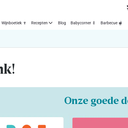
Wijnboetiek 🍷
Recepten
Blog
Babycorner 🍼
Barbecue 🫕
nk!
Onze goede d