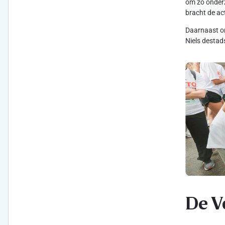
om zo onderz
bracht de ac
Daarnaast on
Niels destad
De V