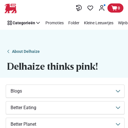
Makkelijk
Overslaan
0
Think
Pink
Categorieën
Promoties
Folder
Kleine Leeuwtjes
Wijnb
steunen
met
Delhaize
About Delhaize
Delhaize thinks pink!
Blogs
Better Eating
Better Planet