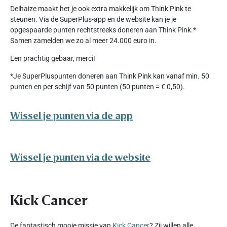
Delhaize maakt het je ook extra makkelijk om Think Pink te
steunen. Via de SuperPlus-app en de website kan je je
opgespaarde punten rechtstreeks doneren aan Think Pink.*
Samen zamelden we zo al meer 24.000 euro in.
Een prachtig gebaar, merci!
*Je SuperPluspunten doneren aan Think Pink kan vanaf min. 50
punten en per schijf van 50 punten (50 punten = € 0,50).
Wissel je punten via de app
Wissel je punten via de website
Kick Cancer
De fantastisch mooie missie van
Kick Cancer
? Zij willen alle